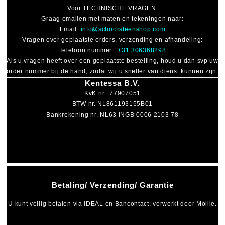
Voor
TECHNISCHE VRAGEN
:
Graag emailen met maten en tekeningen naar:
Email:
info@schoorsteenshop.com
Vragen over geplaatste orders, verzending en afhandeling:
Telefoon nummer:
+31 306368298
Als u vragen heeft over een geplaatste bestelling, houd u dan svp uw
order nummer bij de hand, zodat wij u sneller van dienst kunnen zijn.
Kentessa B.V.
KvK nr. 77907051
BTW nr. NL861193155B01
Bankrekening nr. NL63 INGB 0006 2103 78
Betaling/ Verzending/ Garantie
U kunt veilig betalen via
iDEAL
en
Bancontact
, verwerkt door Mollie.