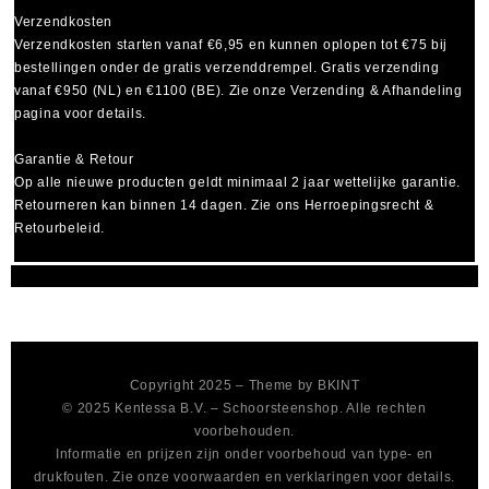
Verzendkosten
Verzendkosten starten vanaf
€6,95
en kunnen oplopen tot
€75
bij
bestellingen onder de gratis verzenddrempel. Gratis verzending
vanaf €950 (NL) en €1100 (BE). Zie onze Verzending & Afhandeling
pagina voor details.
Garantie & Retour
Op alle nieuwe producten geldt minimaal
2 jaar wettelijke garantie
.
Retourneren kan binnen 14 dagen. Zie ons Herroepingsrecht &
Retourbeleid.
Copyright 2025 – Theme by
BKINT
© 2025 Kentessa B.V. – Schoorsteenshop. Alle rechten
voorbehouden.
Informatie en prijzen zijn onder voorbehoud van type- en
drukfouten. Zie onze voorwaarden en verklaringen voor details.