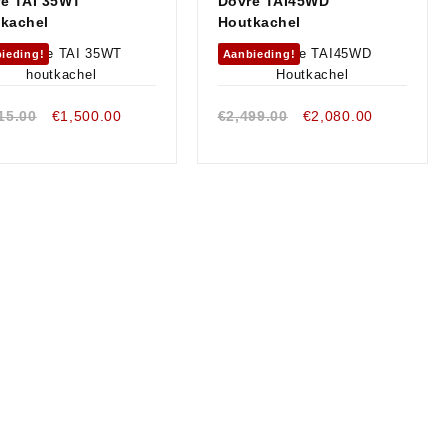
e TAI 35WT
Dovre TAI45WD
kachel
Houtkachel
ieding!
Aanbieding!
Oorspronkelijke
Huidige
Oorspronkelijke
Huidige
15.00
€
1,500.00
€
2,499.00
€
2,080.00
prijs
prijs
prijs
prijs
was:
is:
was:
is:
€1,815.00.
€1,500.00.
€2,499.00.
€2,080.00.