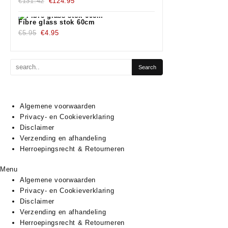
Oorspronkelijke
€1,350.00.
Huidige
€1,190.00.
€
131.42
€
124.95
prijs
prijs
was:
is:
Fibre glass stok 60cm
Oorspronkelijke
€131.42.
Huidige
€124.95.
€
5.95
€
4.95
prijs
prijs
was:
is:
€5.95.
€4.95.
Algemene voorwaarden
Privacy- en Cookieverklaring
Disclaimer
Verzending en afhandeling
Herroepingsrecht & Retourneren
Menu
Algemene voorwaarden
Privacy- en Cookieverklaring
Disclaimer
Verzending en afhandeling
Herroepingsrecht & Retourneren