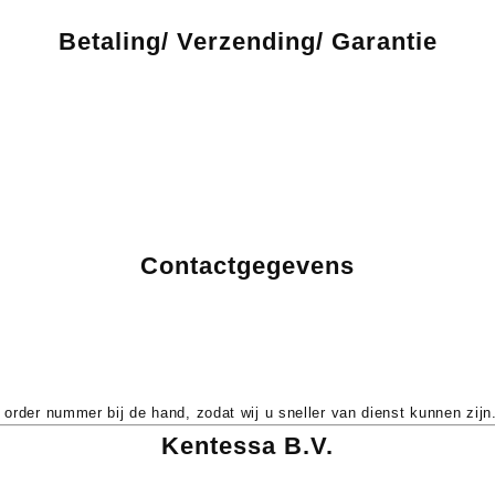
Betaling/ Verzending/ Garantie
tellingen onder de gratis verzenddrempel. Gratis verzending vanaf €
etourneren kan binnen 14 dagen. Zie ons Herroepingsrecht & Retourbe
Contactgegevens
 order nummer bij de hand, zodat wij u sneller van dienst kunnen zijn
Kentessa B.V.