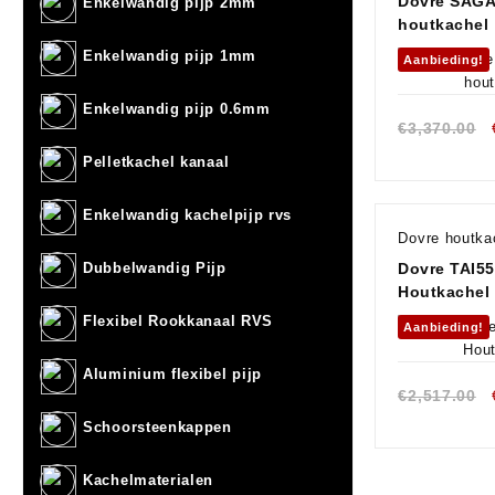
Dovre SAGA
Enkelwandig pijp 2mm
houtkachel
Enkelwandig pijp 1mm
Aanbieding!
Enkelwandig pijp 0.6mm
€
3,370.00
Pelletkachel kanaal
Enkelwandig kachelpijp rvs
Dovre houtka
Dovre TAI5
Dubbelwandig Pijp
Houtkachel
Flexibel Rookkanaal RVS
Aanbieding!
Aluminium flexibel pijp
€
2,517.00
Schoorsteenkappen
Kachelmaterialen