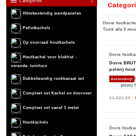
Categories
Categor
Hittebestendig wandpanelen
Dovre houtkache
Pelletkachels
Toont alle 9 resu
Op voorraad houtkachels
Dovre houtka
Houtkachel voor blokhut -
Dovre BRUT
veranda- tuinhuis
poten) hout
Dubbelwandig rookkanaal set
Aanbieding!
Compleet set Kachel en doorvoer
€
1,621.00
Compleet set vanaf 3 meter
Houtkachels
Dovre houtka