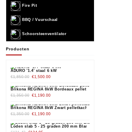
Fire Pit
BBQ / Vuurschaal
Schoorsteenventilator
Producten
ADURO '1.4' staal 6 kW
Oorspronkelijke
Huidige
€
1,850.00
€
1,500.00
prijs
prijs
was:
is:
Brikona REGINA 8kW Bordeaux pelletkachel
€1,850.00.
Oorspronkelijke
€1,500.00.
Huidige
€
1,350.00
€
1,190.00
prijs
prijs
was:
is:
Brikona REGINA 8kW Zwart pelletkachel
€1,350.00.
Oorspronkelijke
€1,190.00.
Huidige
€
1,350.00
€
1,190.00
prijs
prijs
was:
is:
Loden slab 5 - 25 graden 200 mm Blank