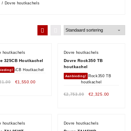
s
/ Dovre houtkachels
e houtkachels
Dovre houtkachels
e 325CB Houtkachel
Dovre Rock350 TB
houtkachel
ieding!
Aanbieding!
Oorspronkelijke
Huidige
21.00
€
1,550.00
prijs
prijs
was:
is:
Oorspronkelijke
Huidige
€
2,753.00
€
2,325.00
€1,821.00.
€1,550.00.
prijs
prijs
was:
is:
€2,753.00.
€2,325.00.
e houtkachels
Dovre houtkachels