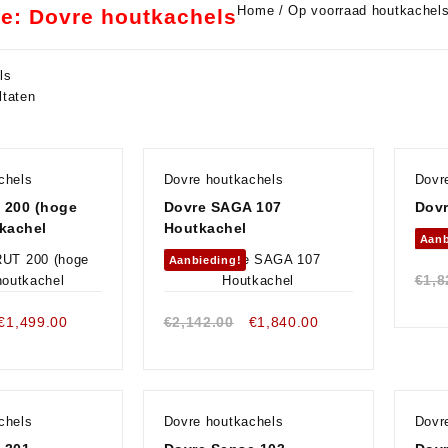
Home
/
Op voorraad houtkachel
ie:
Dovre houtkachels
ls
ltaten
chels
Dovre houtkachels
Dovr
 200 (hoge
Dovre SAGA 107
Dovr
kachel
Houtkachel
Aanb
Aanbieding!
€
1,8
Oorspronkelijke
Huidige
Oorspronkelijke
Huidige
€
1,499.00
€
2,142.00
€
1,840.00
prijs
prijs
prijs
prijs
was:
is:
was:
is:
€1,621.00.
€1,499.00.
€2,142.00.
€1,840.00.
chels
Dovre houtkachels
Dovr