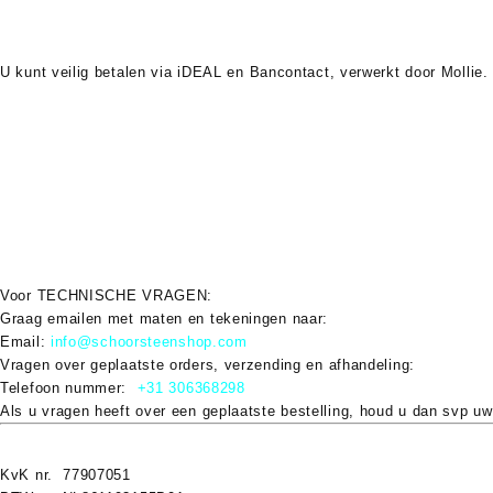
U kunt veilig betalen via
iDEAL
en
Bancontact
, verwerkt door Mollie.
Verzendkosten
Verzendkosten starten vanaf
€6,95
en kunnen oplopen tot
€75
bij bes
voor details.
Garantie & Retour
Op alle nieuwe producten geldt minimaal
2 jaar wettelijke garantie
. R
Voor
TECHNISCHE VRAGEN
:
Graag emailen met maten en tekeningen naar:
Email:
info@schoorsteenshop.com
Vragen over geplaatste orders, verzending en afhandeling:
Telefoon nummer:
+31 306368298
Als u vragen heeft over een geplaatste bestelling, houd u dan svp uw
KvK nr. 77907051