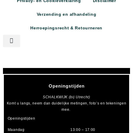
Privacy- en Cookieverklaring
Disclaimer
Verzending en afhandeling
Herroepingsrecht & Retourneren
Openingstijden
SCHALKWIJK (bij Utrecht)
Komt u langs, neem dan duidelijke metingen, foto’s en tekeningen
mee.
Openingstijden
Maandag
13:00 – 17:00