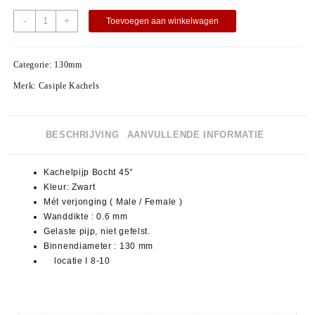
-
+
Toevoegen aan winkelwagen
Categorie:
130mm
Merk:
Casiple Kachels
BESCHRIJVING
AANVULLENDE INFORMATIE
Kachelpijp Bocht 45°
Kleur: Zwart
Mét verjonging ( Male / Female )
Wanddikte : 0.6 mm
Gelaste pijp, niet gefelst.
Binnendiameter : 130 mm
locatie I 8-10