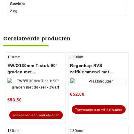
Gewicht
2 kg
Gerelateerde producten
130mm
130mm
EW/Ø130mm T-stuk 90°
Regenkap RVS
graden met...
zelfklemmend met
opklapbaar...
€
52.00
€
53.50
Toevoegen aan winkelwagen
Toevoegen aan winkelwagen
130mm
130mm