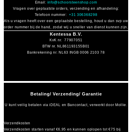
Email:
info@schoorsteenshop.com
Vragen over geplaatste orders, verzending en afhandeling:
Telefoon nummer:
+31 306368298
Als u vragen heeft over een geplaatste bestelling, houd u dan svp uw
order nummer bij de hand, zodat wij u sneller van dienst kunnen zijn.
Kentessa B.V.
KvK nr. 77907051
BTW nr. NL861193155B01
Bankrekening nr. NL63 INGB 0006 2103 78
Betaling/ Verzending/ Garantie
U kunt veilig betalen via
iDEAL
en
Bancontact
, verwerkt door Mollie.
Verzendkosten
Verzendkosten starten vanaf
€6,95
en kunnen oplopen tot
€75
bij