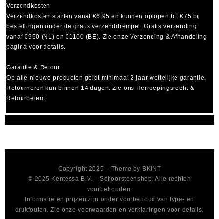
Verzendkosten
Verzendkosten starten vanaf
€6,95
en kunnen oplopen tot
€75
bij
bestellingen onder de gratis verzenddrempel. Gratis verzending
vanaf €950 (NL) en €1100 (BE). Zie onze Verzending & Afhandeling
pagina voor details.
Garantie & Retour
Op alle nieuwe producten geldt minimaal
2 jaar wettelijke garantie
.
Retourneren kan binnen 14 dagen. Zie ons Herroepingsrecht &
Retourbeleid.
Copyright 2025 – Theme by
BKINT
© 2025 Kentessa B.V. – Schoorsteenshop. Alle rechten
voorbehouden.
Informatie en prijzen zijn onder voorbehoud van type- en
drukfouten. Zie onze voorwaarden en verklaringen voor details.