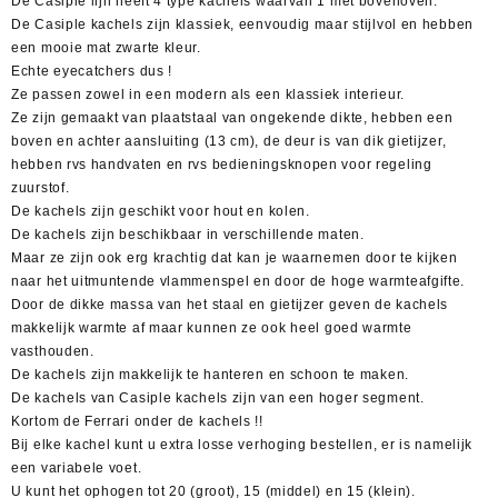
De Casiple lijn heeft 4 type kachels waarvan 1 met bovenoven.
De Casiple kachels zijn klassiek, eenvoudig maar stijlvol en hebben
een mooie mat zwarte kleur.
Echte eyecatchers dus !
Ze passen zowel in een modern als een klassiek interieur.
Ze zijn gemaakt van plaatstaal van ongekende dikte, hebben een
boven en achter aansluiting (13 cm), de deur is van dik gietijzer,
hebben rvs handvaten en rvs bedieningsknopen voor regeling
zuurstof.
De kachels zijn geschikt voor hout en kolen.
De kachels zijn beschikbaar in verschillende maten.
Maar ze zijn ook erg krachtig dat kan je waarnemen door te kijken
naar het uitmuntende vlammenspel en door de hoge warmteafgifte.
Door de dikke massa van het staal en gietijzer geven de kachels
makkelijk warmte af maar kunnen ze ook heel goed warmte
vasthouden.
De kachels zijn makkelijk te hanteren en schoon te maken.
De kachels van Casiple kachels zijn van een hoger segment.
Kortom de Ferrari onder de kachels !!
Bij elke kachel kunt u extra losse verhoging bestellen, er is namelijk
een variabele voet.
U kunt het ophogen tot 20 (groot), 15 (middel) en 15 (klein).