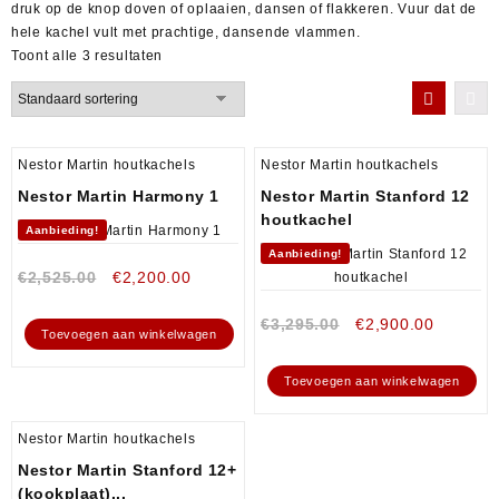
druk op de knop doven of oplaaien, dansen of flakkeren. Vuur dat de
hele kachel vult met prachtige, dansende vlammen.
Toont alle 3 resultaten
Nestor Martin houtkachels
Nestor Martin houtkachels
Nestor Martin Harmony 1
Nestor Martin Stanford 12
houtkachel
Aanbieding!
Aanbieding!
€
2,525.00
€
2,200.00
€
3,295.00
€
2,900.00
Toevoegen aan winkelwagen
Toevoegen aan winkelwagen
Nestor Martin houtkachels
Nestor Martin Stanford 12+
(kookplaat)...