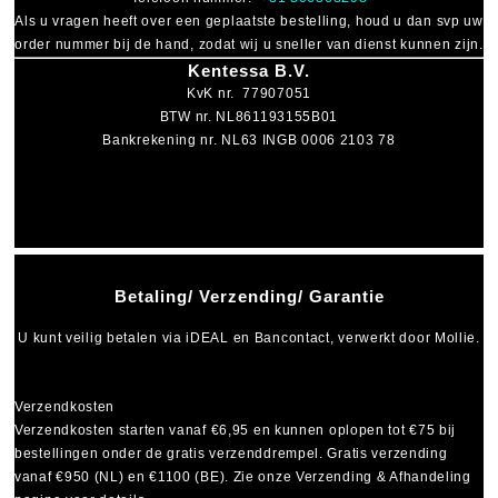
Als u vragen heeft over een geplaatste bestelling, houd u dan svp uw
order nummer bij de hand, zodat wij u sneller van dienst kunnen zijn.
Kentessa B.V.
KvK nr. 77907051
BTW nr. NL861193155B01
Bankrekening nr. NL63 INGB 0006 2103 78
Betaling/ Verzending/ Garantie
U kunt veilig betalen via
iDEAL
en
Bancontact
, verwerkt door Mollie.
Verzendkosten
Verzendkosten starten vanaf
€6,95
en kunnen oplopen tot
€75
bij
bestellingen onder de gratis verzenddrempel. Gratis verzending
vanaf €950 (NL) en €1100 (BE). Zie onze Verzending & Afhandeling