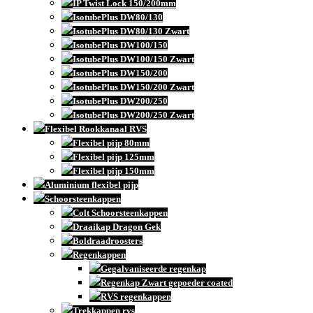
IP Twist Lock 150/200mm
IsotubePlus DW80/130
IsotubePlus DW80/130 Zwart
IsotubePlus DW100/150
IsotubePlus DW100/150 Zwart
IsotubePlus DW150/200
IsotubePlus DW150/200 Zwart
IsotubePlus DW200/250
IsotubePlus DW200/250 Zwart
Flexibel Rookkanaal RVS
Flexibel pijp 80mm
Flexibel pijp 125mm
Flexibel pijp 150mm
Aluminium flexibel pijp
Schoorsteenkappen
Colt Schoorsteenkappen
Draaikap Dragon Gek
Boldraadroosters
Regenkappen
Gegalvaniseerde regenkap
Regenkap Zwart gepoeder coated
RVS regenkappen
Trekkappen rvs