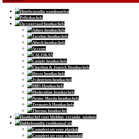
Hittebestendig wandpanelen
Pelletkachels
Op voorraad houtkachels
Aduro houtkachels
Jacobus houtkachels
Altech houtkachels
Accente
ÇALIŞKAN
Casiple houtkachels
Charlton & Jenrick Houtkachels
Dovre houtkachels
Jydepejsen houtkachel
MBS Houtkachels
Modernline houtkachels
Nestor Martin houtkachels
Termatech Houtkachels
Thorma houtkachel
Houtkachel voor blokhut -veranda- tuinhuis
Dubbelwandig rookkanaal set
Compleet set voor platdak
Compleet set voor schuindak