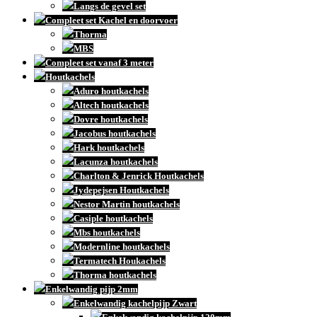
Langs de gevel set
Compleet set Kachel en doorvoer
Thorma
MBS
Compleet set vanaf 3 meter
Houtkachels
Aduro houtkachels
Altech houtkachels
Dovre houtkachels
Jacobus houtkachels
Hark houtkachels
Lacunza houtkachels
Charlton & Jenrick Houtkachels
Jydepejsen Houtkachels
Nestor Martin houtkachels
Casiple houtkachels
Mbs houtkachels
Modernline houtkachels
Termatech Houkachels
Thorma houtkachels
Enkelwandig pijp 2mm
Enkelwandig kachelpijp Zwart