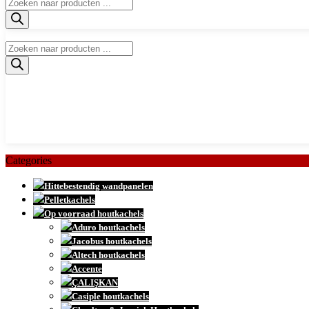
Producten
zoeken
Producten
zoeken
Categories
Hittebestendig wandpanelen
Pelletkachels
Op voorraad houtkachels
Aduro houtkachels
Jacobus houtkachels
Altech houtkachels
Accente
ÇALIŞKAN
Casiple houtkachels