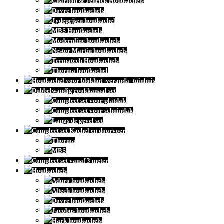
Charlton & Jenrick Houtkachels
Dovre houtkachels
Jydepejsen houtkachel
MBS Houtkachels
Modernline houtkachels
Nestor Martin houtkachels
Termatech Houtkachels
Thorma houtkachel
Houtkachel voor blokhut -veranda- tuinhuis
Dubbelwandig rookkanaal set
Compleet set voor platdak
Compleet set voor schuindak
Langs de gevel set
Compleet set Kachel en doorvoer
Thorma
MBS
Compleet set vanaf 3 meter
Houtkachels
Aduro houtkachels
Altech houtkachels
Dovre houtkachels
Jacobus houtkachels
Hark houtkachels