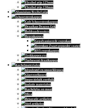
Flexibel pijp 125mm
Flexibel pijp 150mm
Aluminium flexibel pijp
Schoorsteenkappen
Colt Schoorsteenkappen
Draaikap Dragon Gek
Boldraadroosters
Regenkappen
Gegalvaniseerde regenkap
Regenkap Zwart gepoeder coated
RVS regenkappen
Trekkappen rvs
Turbowent draaikappen
Kachelmaterialen
klepsleutel en smoorkleppen
Glasvezelkoord
Inspectieluik roetluik
Isolatie materialen
Kachelglas op maat
Mica
Reparatie artikelen
Verf artikelen