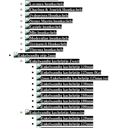
Lacunza houtkachels
Charlton & Jenrick Houtkachels
Jydepejsen Houtkachels
Nestor Martin houtkachels
Casiple houtkachels
Mbs houtkachels
Modernline houtkachels
Termatech Houkachels
Thorma houtkachels
Enkelwandig pijp 2mm
Enkelwandig kachelpijp Zwart
Enkelwandig kachelpijp 120mm
Enkelwandig kachelpijp 125mm (Ka)
2mm Enkelwandig kachelpijp 125mm (ss)
Enkelwandig kachelpijp 130mm
Enkelwandig kachelpijp 150mm
Enkelwandig kachelpijp 160mm
Enkelwandig kachelpijp 180mm
Enkelwandig kachelpijp 200mm
Enkelwandig kachelpijp Antraciet
Enkelwandig kachelpijp 120mm
Enkelwandig kachelpijp 125mm