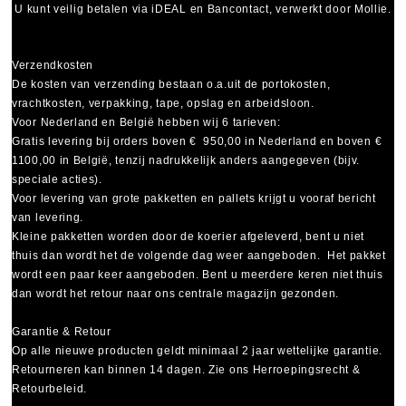
U kunt veilig betalen via
iDEAL
en
Bancontact
, verwerkt door Mollie.
Verzendkosten
De kosten van verzending bestaan o.a.uit de portokosten,
vrachtkosten, verpakking, tape, opslag en arbeidsloon.
Voor Nederland en België hebben wij 6 tarieven:
Gratis levering bij orders boven € 950,00 in Nederland en boven €
1100,00 in België, tenzij nadrukkelijk anders aangegeven (bijv.
speciale acties).
Voor levering van grote pakketten en pallets krijgt u vooraf bericht
van levering.
Kleine pakketten worden door de koerier afgeleverd, bent u niet
thuis dan wordt het de volgende dag weer aangeboden. Het pakket
wordt een paar keer aangeboden. Bent u meerdere keren niet thuis
dan wordt het retour naar ons centrale magazijn gezonden.
Garantie & Retour
Op alle nieuwe producten geldt minimaal
2 jaar wettelijke garantie
.
Retourneren kan binnen 14 dagen. Zie ons Herroepingsrecht &
Retourbeleid.