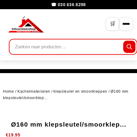
☎ 030 636 8298
🛒
Home
/
Kachelmaterialen
/
klepsleutel en smoorkleppen
/ Ø160 mm
klepsleutel/smoorklep...
Ø160 mm klepsleutel/smoorklep...
€
19.95