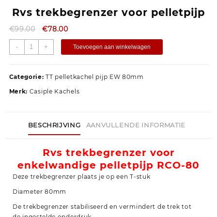
Rvs trekbegrenzer voor pelletpijp
€
99.00
€
78.00
-
+
Toevoegen aan winkelwagen
Categorie:
TT pelletkachel pijp EW 80mm
Merk:
Casiple Kachels
BESCHRIJVING
AANVULLENDE INFORMATIE
Rvs trekbegrenzer voor
enkelwandige pelletpijp RCO-80
Deze trekbegrenzer plaats je op een T-stuk
Diameter 80mm
De trekbegrenzer stabiliseerd en vermindert de trek tot
de ingestelde onderdruk.