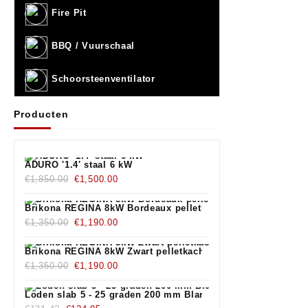
Fire Pit
BBQ / Vuurschaal
Schoorsteenventilator
Producten
ADURO '1.4' staal 6 kW
Oorspronkelijke
Huidige
€
1,850.00
€
1,500.00
prijs
prijs
was:
is:
Brikona REGINA 8kW Bordeaux pelletkachel
€1,850.00.
Oorspronkelijke
€1,500.00.
Huidige
€
1,350.00
€
1,190.00
prijs
prijs
was:
is:
Brikona REGINA 8kW Zwart pelletkachel
€1,350.00.
Oorspronkelijke
€1,190.00.
Huidige
€
1,350.00
€
1,190.00
prijs
prijs
was:
is:
Loden slab 5 - 25 graden 200 mm Blank