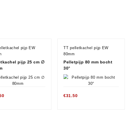
elletkachel pijp EW
TT pelletkachel pijp EW
m
80mm
etkachel pijp 25 cm ∅
Pelletpijp 80 mm bocht
m
30°
50
€
31.50