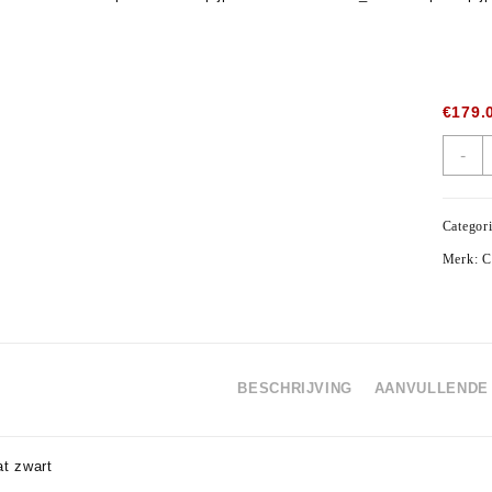
€
179.
T
-
c
p
a
Categor
Merk:
C
BESCHRIJVING
AANVULLENDE 
at zwart