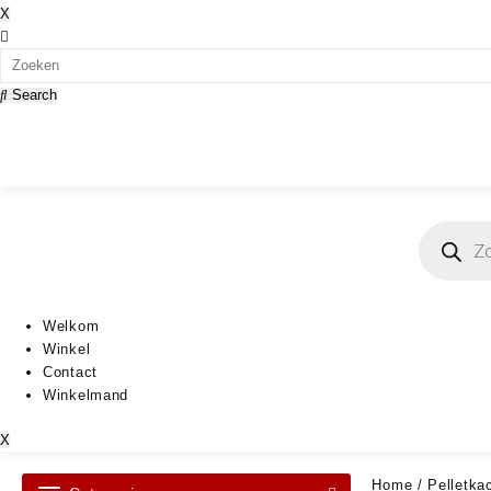
X
Search
Producten
zoeken
Welkom
Winkel
Contact
Winkelmand
X
Home
/
Pelletka