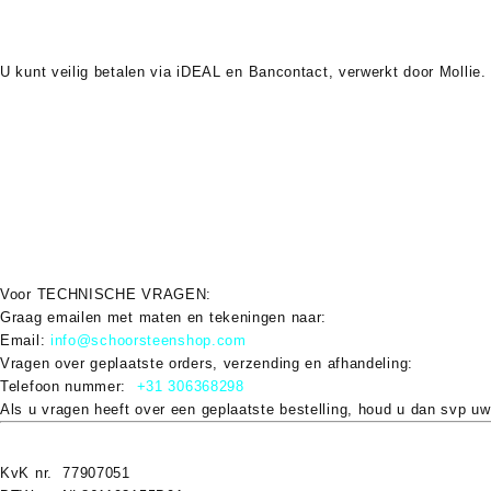
U kunt veilig betalen via
iDEAL
en
Bancontact
, verwerkt door Mollie.
Verzendkosten
Verzendkosten starten vanaf
€6,95
en kunnen oplopen tot
€75
bij bes
voor details.
Garantie & Retour
Op alle nieuwe producten geldt minimaal
2 jaar wettelijke garantie
. R
Voor
TECHNISCHE VRAGEN
:
Graag emailen met maten en tekeningen naar:
Email:
info@schoorsteenshop.com
Vragen over geplaatste orders, verzending en afhandeling:
Telefoon nummer:
+31 306368298
Als u vragen heeft over een geplaatste bestelling, houd u dan svp uw
KvK nr. 77907051