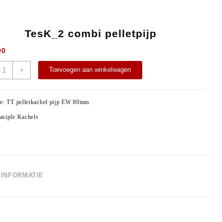
TesK_2 combi pelletpijp
00
esK_2
+
Toevoegen aan winkelwagen
ombi
elletpijp
antal
ie:
TT pelletkachel pijp EW 80mm
asiple Kachels
INFORMATIE