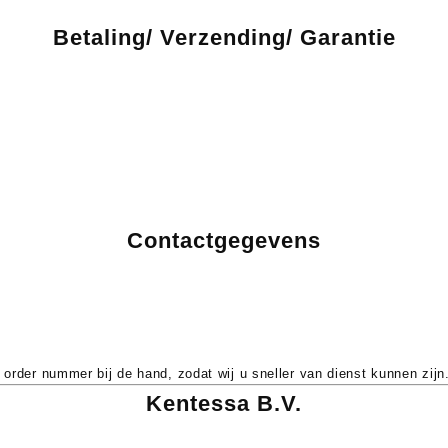
Betaling/ Verzending/ Garantie
tellingen onder de gratis verzenddrempel. Gratis verzending vanaf €
etourneren kan binnen 14 dagen. Zie ons Herroepingsrecht & Retourbe
Contactgegevens
 order nummer bij de hand, zodat wij u sneller van dienst kunnen zijn
Kentessa B.V.