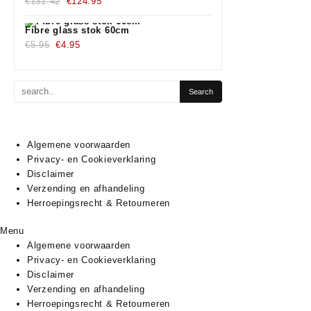
Oorspronkelijke
€1,350.00.
Huidige
€1,190.00.
€
131.42
€
124.95
prijs
prijs
was:
is:
Fibre glass stok 60cm
Oorspronkelijke
€131.42.
Huidige
€124.95.
€
5.95
€
4.95
prijs
prijs
was:
is:
€5.95.
€4.95.
Algemene voorwaarden
Privacy- en Cookieverklaring
Disclaimer
Verzending en afhandeling
Herroepingsrecht & Retourneren
Menu
Algemene voorwaarden
Privacy- en Cookieverklaring
Disclaimer
Verzending en afhandeling
Herroepingsrecht & Retourneren