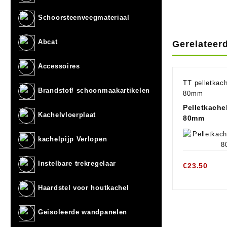
Schoorsteenveegmateriaal
Abcat
Gerelateer
Accessoires
TT pelletkac
Brandstof/ schoonmaakartikelen
80mm
Pelletkache
Kachelvloerplaat
80mm
kachelpijp Verlopen
Instelbare trekregelaar
€
23.50
Haardstel voor houtkachel
Geisoleerde wandpanelen