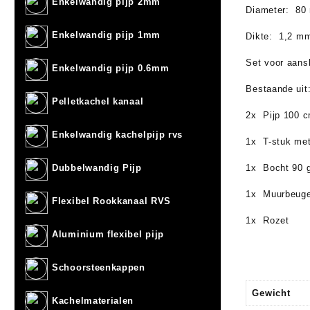
Enkelwandig pijp 2mm
Diameter: 80
Enkelwandig pijp 1mm
Dikte: 1,2 m
Set voor aansl
Enkelwandig pijp 0.6mm
Bestaande uit
Pelletkachel kanaal
2x Pijp 100 
Enkelwandig kachelpijp rvs
1x T-stuk met
1x Bocht 90 
Dubbelwandig Pijp
1x Muurbeuge
Flexibel Rookkanaal RVS
1x Rozet
Aluminium flexibel pijp
Schoorsteenkappen
Gewicht
Kachelmaterialen