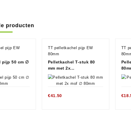
de producten
hel pijp EW
TT pelletkachel pijp EW
TT p
80mm
80m
l pijp 50 cm ∅
Pelletkachel T-stuk 80
Pell
mm met 2x...
80m
€
41.50
€
18.