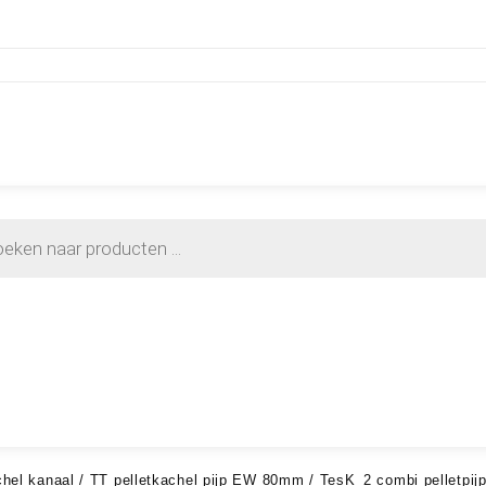
chel kanaal
/
TT pelletkachel pijp EW 80mm
/ TesK_2 combi pelletpij