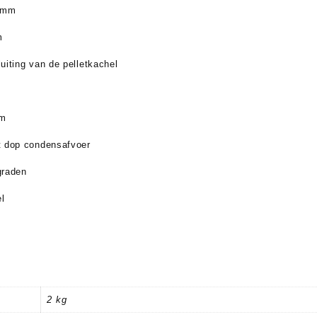
 mm
m
uiting van de pelletkachel
:
cm
 dop condensafvoer
graden
l
2 kg