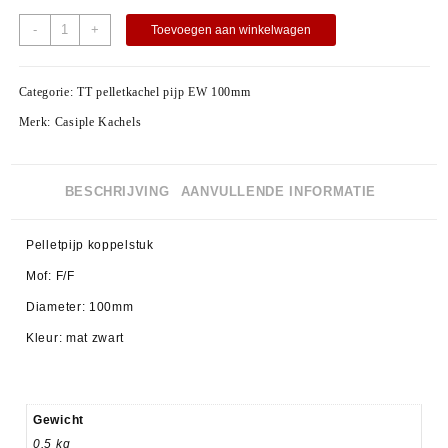
-
+
Toevoegen aan winkelwagen
Categorie:
TT pelletkachel pijp EW 100mm
Merk:
Casiple Kachels
BESCHRIJVING
AANVULLENDE INFORMATIE
Pelletpijp koppelstuk
Mof: F/F
Diameter: 100mm
Kleur: mat zwart
Gewicht
0.5 kg