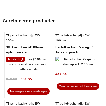
Gerelateerde producten
TT pelletkachel pijp EW
TT pelletkachel pijp EW
100mm
100mm
3M koord en Ø100mm
Pelletkachel Paspijp /
nylonborstel...
Telescopisch...
Aanbieding!
€
42.50
€
48.00
€
32.95
Toevoegen aan winkelwagen
Toevoegen aan winkelwagen
TT pelletkachel pijp EW
TT pelletkachel pijp EW