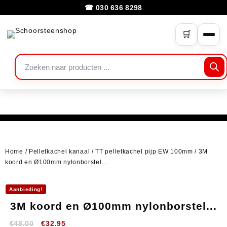
☎ 030 636 8298
🛒
Home
/
Pelletkachel kanaal
/
TT pelletkachel pijp EW 100mm
/ 3M
koord en Ø100mm nylonborstel...
Aanbieding!
3M koord en Ø100mm nylonborstel...
€
48.00
€
32.95