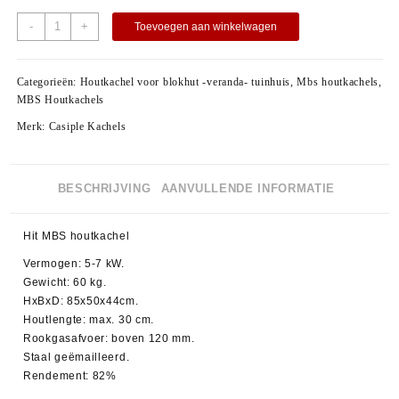
-
+
Toevoegen aan winkelwagen
Categorieën:
Houtkachel voor blokhut -veranda- tuinhuis
,
Mbs houtkachels
,
MBS Houtkachels
Merk:
Casiple Kachels
BESCHRIJVING
AANVULLENDE INFORMATIE
Hit MBS houtkachel
Vermogen: 5-7 kW.
Gewicht: 60 kg.
HxBxD: 85x50x44cm.
Houtlengte: max. 30 cm.
Rookgasafvoer: boven 120 mm.
Staal geëmailleerd.
Rendement: 82%