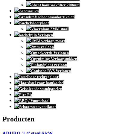
Abcat houtrookfilter 200mm
Accessoires
Brandstof/ schoonmaakartikelen
Kachelvloerplaat
Vloerplaat 2MM staal
kachelpijp Verlopen
1MM verloop zwart
2mm verloop
Omgekeerde Verlopen
Opruiming Verloopstukken
Plafondplaat verloop
Conische RVS Verlopen
Instelbare trekregelaar
Haardstel voor houtkachel
Geisoleerde wandpanelen
Fire Pit
BBQ / Vuurschaal
Schoorsteenventilator
Producten
ADURO '1.4' staal 6 kW