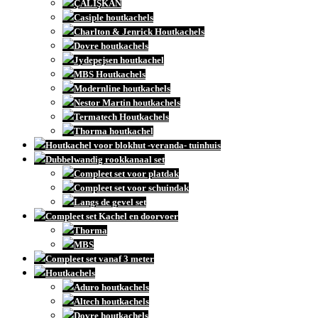
ÇALIŞKAN
Casiple houtkachels
Charlton & Jenrick Houtkachels
Dovre houtkachels
Jydepejsen houtkachel
MBS Houtkachels
Modernline houtkachels
Nestor Martin houtkachels
Termatech Houtkachels
Thorma houtkachel
Houtkachel voor blokhut -veranda- tuinhuis
Dubbelwandig rookkanaal set
Compleet set voor platdak
Compleet set voor schuindak
Langs de gevel set
Compleet set Kachel en doorvoer
Thorma
MBS
Compleet set vanaf 3 meter
Houtkachels
Aduro houtkachels
Altech houtkachels
Dovre houtkachels