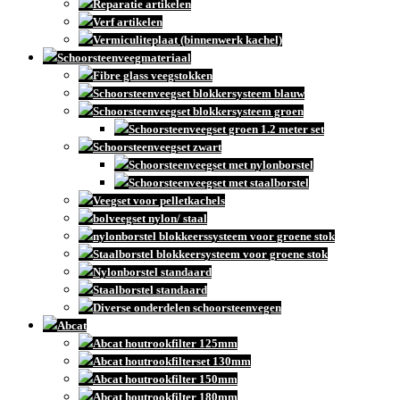
Reparatie artikelen
Verf artikelen
Vermiculiteplaat (binnenwerk kachel)
Schoorsteenveegmateriaal
Fibre glass veegstokken
Schoorsteenveegset blokkersysteem blauw
Schoorsteenveegset blokkersysteem groen
Schoorsteenveegset groen 1.2 meter set
Schoorsteenveegset zwart
Schoorsteenveegset met nylonborstel
Schoorsteenveegset met staalborstel
Veegset voor pelletkachels
bolveegset nylon/ staal
nylonborstel blokkeerssysteem voor groene stok
Staalborstel blokkeersysteem voor groene stok
Nylonborstel standaard
Staalborstel standaard
Diverse onderdelen schoorsteenvegen
Abcat
Abcat houtrookfilter 125mm
Abcat houtrookfilterset 130mm
Abcat houtrookfilter 150mm
Abcat houtrookfilter 180mm