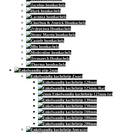
Jacobus houtkachels
Hark houtkachels
Lacunza houtkachels
Charlton & Jenrick Houtkachels
Jydepejsen Houtkachels
Nestor Martin houtkachels
Casiple houtkachels
Mbs houtkachels
Modernline houtkachels
Termatech Houkachels
Thorma houtkachels
Enkelwandig pijp 2mm
Enkelwandig kachelpijp Zwart
Enkelwandig kachelpijp 120mm
Enkelwandig kachelpijp 125mm (Ka)
2mm Enkelwandig kachelpijp 125mm (ss)
Enkelwandig kachelpijp 130mm
Enkelwandig kachelpijp 150mm
Enkelwandig kachelpijp 160mm
Enkelwandig kachelpijp 180mm
Enkelwandig kachelpijp 200mm
Enkelwandig kachelpijp Antraciet