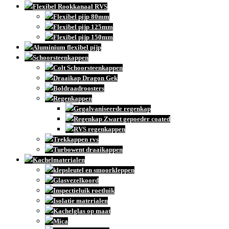
Flexibel Rookkanaal RVS
Flexibel pijp 80mm
Flexibel pijp 125mm
Flexibel pijp 150mm
Aluminium flexibel pijp
Schoorsteenkappen
Colt Schoorsteenkappen
Draaikap Dragon Gek
Boldraadroosters
Regenkappen
Gegalvaniseerde regenkap
Regenkap Zwart gepoeder coated
RVS regenkappen
Trekkappen rvs
Turbowent draaikappen
Kachelmaterialen
klepsleutel en smoorkleppen
Glasvezelkoord
Inspectieluik roetluik
Isolatie materialen
Kachelglas op maat
Mica