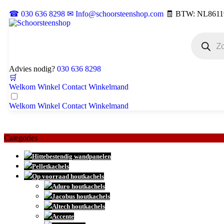
☎ 030 636 8298
✉ Info@schoorsteenshop.com
🧾 BTW: NL8611
Advies nodig?
030 636 8298
🛒
Welkom
Winkel
Contact
Winkelmand
Welkom
Winkel
Contact
Winkelmand
Categories
Hittebestendig wandpanelen
Pelletkachels
Op voorraad houtkachels
Aduro houtkachels
Jacobus houtkachels
Altech houtkachels
Accente