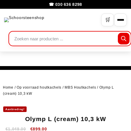
☎ 030 636 8298
🛒
Home
/
Op voorraad houtkachels
/
MBS Houtkachels
/ Olymp L
(cream) 10,3 kW
Aanbieding!
Olymp L (cream) 10,3 kW
€
1,049.00
€
899.00