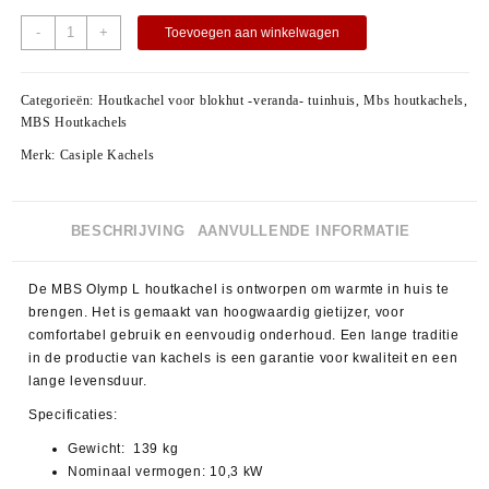
-
+
Toevoegen aan winkelwagen
Categorieën:
Houtkachel voor blokhut -veranda- tuinhuis
,
Mbs houtkachels
,
MBS Houtkachels
Merk:
Casiple Kachels
BESCHRIJVING
AANVULLENDE INFORMATIE
De
MBS Olymp L
houtkachel is ontworpen om warmte in huis te
brengen. Het is gemaakt van hoogwaardig gietijzer, voor
comfortabel gebruik en eenvoudig onderhoud. Een lange traditie
in de productie van kachels is een garantie voor kwaliteit en een
lange levensduur.
Specificaties
:
Gewicht: 139 kg
Nominaal vermogen: 10,3 kW