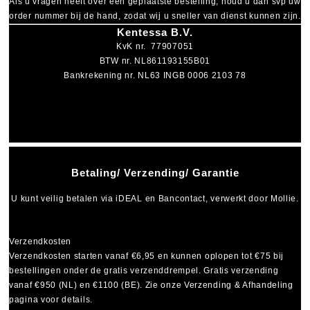
Als u vragen heeft over een geplaatste bestelling, houd u dan svp uw
order nummer bij de hand, zodat wij u sneller van dienst kunnen zijn.
Kentessa B.V.
KvK nr. 77907051
BTW nr. NL861193155B01
Bankrekening nr. NL63 INGB 0006 2103 78
Betaling/ Verzending/ Garantie
U kunt veilig betalen via
iDEAL
en
Bancontact
, verwerkt door Mollie.
Verzendkosten
Verzendkosten starten vanaf
€6,95
en kunnen oplopen tot
€75
bij
bestellingen onder de gratis verzenddrempel. Gratis verzending
vanaf €950 (NL) en €1100 (BE). Zie onze Verzending & Afhandeling
pagina voor details.