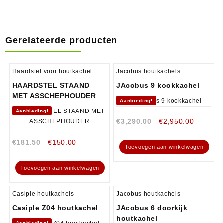
Gerelateerde producten
Haardstel voor houtkachel
Jacobus houtkachels
HAARDSTEL STAAND
JAcobus 9 kookkachel
MET ASSCHEPHOUDER
Aanbieding!
Aanbieding!
€
3,290.00
€
2,950.00
€
181.50
€
150.00
Toevoegen aan winkelwagen
Toevoegen aan winkelwagen
Casiple houtkachels
Jacobus houtkachels
Casiple Z04 houtkachel
JAcobus 6 doorkijk
houtkachel
Aanbieding!