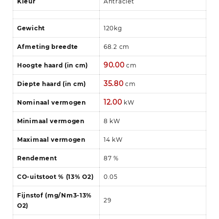
Kleur
Antraciet
Gewicht
120kg
Afmeting breedte
68.2 cm
90.00
Hoogte haard (in cm)
cm
35.80
Diepte haard (in cm)
cm
12.00
Nominaal vermogen
kW
Minimaal vermogen
8 kW
Maximaal vermogen
14 kW
Rendement
87 %
CO-uitstoot % (13% O2)
0.05
Fijnstof (mg/Nm3-13%
29
O2)