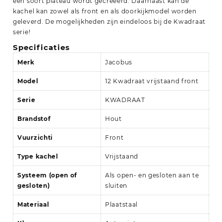
een soort plateau wordt gecreëerd. Daarnaast kan de
kachel kan zowel als front en als doorkijkmodel worden
geleverd. De mogelijkheden zijn eindeloos bij de Kwadraat
serie!
Specificaties
Merk
Jacobus
Model
12 Kwadraat vrijstaand front
Serie
KWADRAAT
Brandstof
Hout
Vuurzicht
i
Front
Type kachel
Vrijstaand
Systeem (open of
Als open- en gesloten aan te
gesloten)
sluiten
Materiaal
Plaatstaal