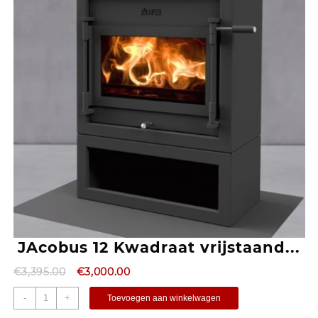
JAcobus 12 Kwadraat vrijstaand...
€
3,395.00
€
3,000.00
-
+
Toevoegen aan winkelwagen