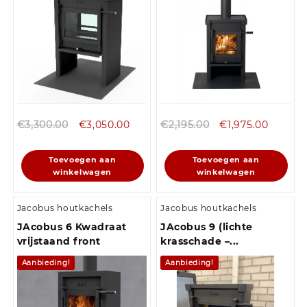
€
3,300.00
€
3,050.00
€
2,195.00
€
1,975.00
Toevoegen aan
Toevoegen aan
winkelwagen
winkelwagen
Jacobus houtkachels
Jacobus houtkachels
JAcobus 6 Kwadraat
JAcobus 9 (lichte
vrijstaand front
krasschade –...
Aanbieding!
Aanbieding!