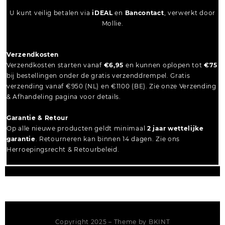
U kunt veilig betalen via
iDEAL
en
Bancontact
, verwerkt door
Mollie.
Verzendkosten
Verzendkosten starten vanaf
€6,95
en kunnen oplopen tot
€75
bij bestellingen onder de gratis verzenddrempel. Gratis
verzending vanaf €950 (NL) en €1100 (BE). Zie onze Verzending
& Afhandeling pagina voor details.
Garantie & Retour
Op alle nieuwe producten geldt minimaal
2 jaar wettelijke
garantie
. Retourneren kan binnen 14 dagen. Zie ons
Herroepingsrecht & Retourbeleid.
Copyright 2025 – Theme by
BKINT