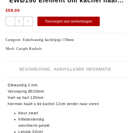
EWØ150 Element om kachel naar...
€
59.00
-
+
Toevoegen aan winkelwagen
Categorie:
Enkelwandig kachelpijp 150mm
Merk:
Casiple Kachels
BESCHRIJVING
AANVULLENDE INFORMATIE
Dikwandig 2 mm
Versleping Ø150mm
Hart op hart 120mm
hiermee haalt u de kachel 12cm verder naar voren
kleur zwart
hittebestendig
senotherm gelakt
Lengte 32cm\