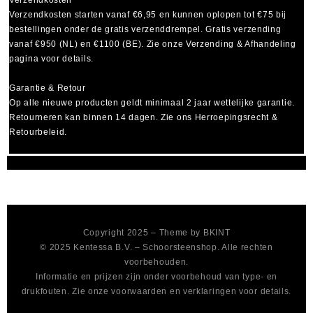
Verzendkosten
Verzendkosten starten vanaf
€6,95
en kunnen oplopen tot
€75
bij
bestellingen onder de gratis verzenddrempel. Gratis verzending
vanaf €950 (NL) en €1100 (BE). Zie onze Verzending & Afhandeling
pagina voor details.
Garantie & Retour
Op alle nieuwe producten geldt minimaal
2 jaar wettelijke garantie
.
Retourneren kan binnen 14 dagen. Zie ons Herroepingsrecht &
Retourbeleid.
Copyright 2025 – Theme by
BKINT
© 2025 Kentessa B.V. – Schoorsteenshop. Alle rechten
voorbehouden.
Informatie en prijzen zijn onder voorbehoud van type- en
drukfouten. Zie onze voorwaarden en verklaringen voor details.