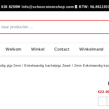
 636 8298
✉ Info@schoorsteenshop.com
🧾 BTW: NL861193
Welkom
Winkel
Contact
Winkelmand
dig pijp 2mm
/
Enkelwandig kachelpijp Zwart
/
2mm Enkelwandig kac
€
22.0
-