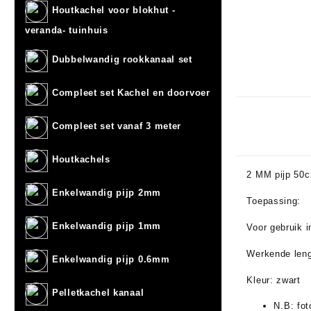
Houtkachel voor blokhut -
veranda- tuinhuis
Dubbelwandig rookkanaal set
Compleet set Kachel en doorvoer
Compleet set vanaf 3 meter
Houtkachels
2 MM pijp 50c
Enkelwandig pijp 2mm
Toepassing:
Enkelwandig pijp 1mm
Voor gebruik 
Werkende lengt
Enkelwandig pijp 0.6mm
Kleur: zwart
Pelletkachel kanaal
N.B: fot