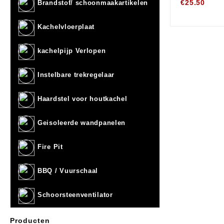
€
25.50
Brandstof/ schoonmaakartikelen
Kachelvloerplaat
kachelpijp Verlopen
Instelbare trekregelaar
Haardstel voor houtkachel
Geisoleerde wandpanelen
Fire Pit
BBQ / Vuurschaal
Schoorsteenventilator
Producten