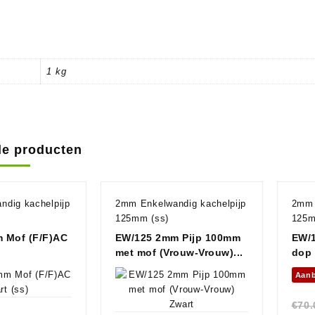
1 kg
de producten
dig kachelpijp
2mm Enkelwandig kachelpijp
2mm 
125mm (ss)
125m
 Mof (F/F)AC
EW/125 2mm Pijp 100mm
EW/1
met mof (Vrouw-Vrouw)...
dop 
Aanb
€
70.