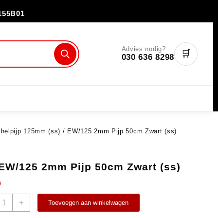
155B01
Advies nodig?
🛒
030 636 8298
helpijp 125mm (ss)
/ EW/125 2mm Pijp 50cm Zwart (ss)
EW/125 2mm Pijp 50cm Zwart (ss)
0
+
Toevoegen aan winkelwagen