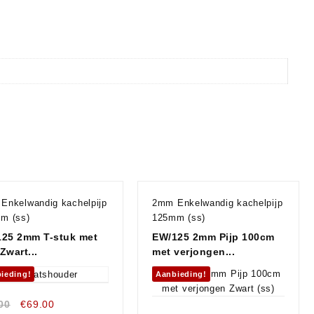
Enkelwandig kachelpijp
2mm Enkelwandig kachelpijp
m (ss)
125mm (ss)
25 2mm T-stuk met
EW/125 2mm Pijp 100cm
Zwart...
met verjongen...
ieding!
Aanbieding!
00
€
69.00