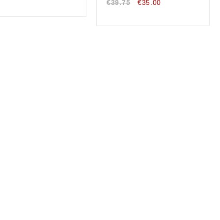
€
39.75
€
35.00