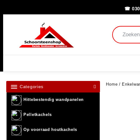
☎ 030
Home
/
Enkelwan
Categories
Hittebestendig wandpanelen
Pelletkachels
Op voorraad houtkachels