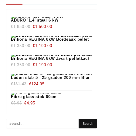
ADURO '1.4' staal 6 kW
€
1,850.00
€
1,500.00
Brikona REGINA 8kW Bordeaux pelletkachel
€
1,350.00
€
1,190.00
Brikona REGINA 8kW Zwart pelletkachel
€
1,350.00
€
1,190.00
Loden slab 5 - 25 graden 200 mm Blank
€
131.42
€
124.95
Fibre glass stok 60cm
€
5.95
€
4.95