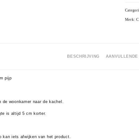
Categor
Merk:
C
BESCHRIJVING
AANVULLENDE 
m pijp
in de woonkamer naar de kachel.
e is altijd 5 cm korter.
o kan iets afwijken van het product.