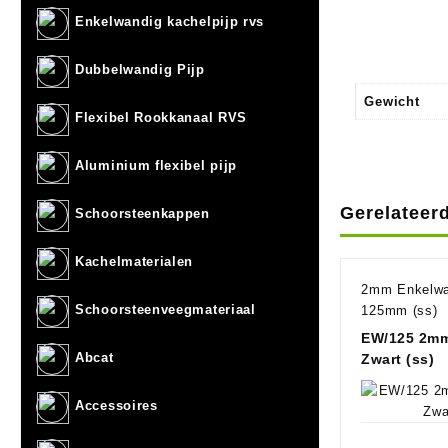
Enkelwandig kachelpijp rvs
Dubbelwandig Pijp
Gewicht
Flexibel Rookkanaal RVS
Aluminium flexibel pijp
Gerelateer
Schoorsteenkappen
Kachelmaterialen
2mm Enkelwan
Schoorsteenveegmateriaal
125mm (ss)
EW/125 2mm
Abcat
Zwart (ss)
Accessoires