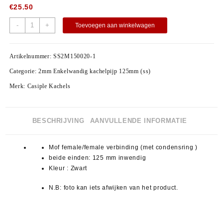
€
25.50
-
+
Toevoegen aan winkelwagen
Artikelnummer:
SS2M150020-1
Categorie:
2mm Enkelwandig kachelpijp 125mm (ss)
Merk:
Casiple Kachels
BESCHRIJVING
AANVULLENDE INFORMATIE
Mof female/female verbinding (met condensring )
beide einden: 125 mm inwendig
Kleur : Zwart
N.B: foto kan iets afwijken van het product.