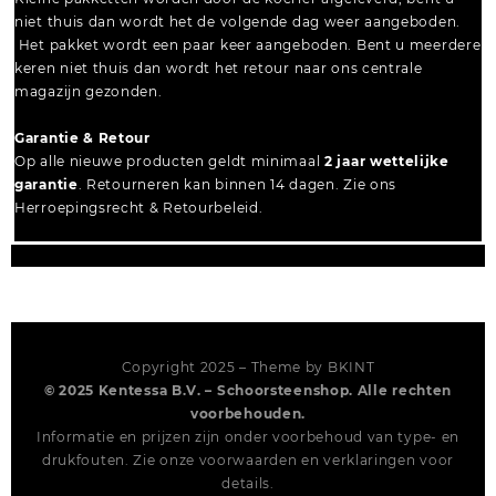
niet thuis dan wordt het de volgende dag weer aangeboden.
Het pakket wordt een paar keer aangeboden. Bent u meerdere
keren niet thuis dan wordt het retour naar ons centrale
magazijn gezonden.
Garantie & Retour
Op alle nieuwe producten geldt minimaal
2 jaar wettelijke
garantie
. Retourneren kan binnen 14 dagen. Zie ons
Herroepingsrecht & Retourbeleid.
Copyright 2025 – Theme by
BKINT
© 2025 Kentessa B.V. – Schoorsteenshop. Alle rechten
voorbehouden.
Informatie en prijzen zijn onder voorbehoud van type- en
drukfouten. Zie onze voorwaarden en verklaringen voor
details.