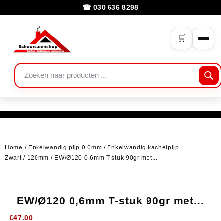
☎ 030 636 8298
🛒
Home
/
Enkelwandig pijp 0.6mm
/
Enkelwandig kachelpijp
Zwart
/
120mm
/ EW/Ø120 0,6mm T-stuk 90gr met...
EW/Ø120 0,6mm T-stuk 90gr met...
€
47.00