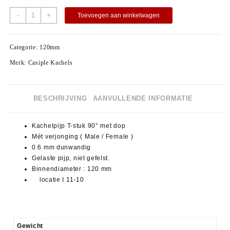
-
+
Toevoegen aan winkelwagen
Categorie:
120mm
Merk:
Casiple Kachels
BESCHRIJVING
AANVULLENDE INFORMATIE
Kachelpijp T-stuk 90° met dop
Mét verjonging ( Male / Female )
0.6 mm dunwandig
Gelaste pijp, niet gefelst.
Binnendiameter : 120 mm
locatie I 11-10
Gewicht