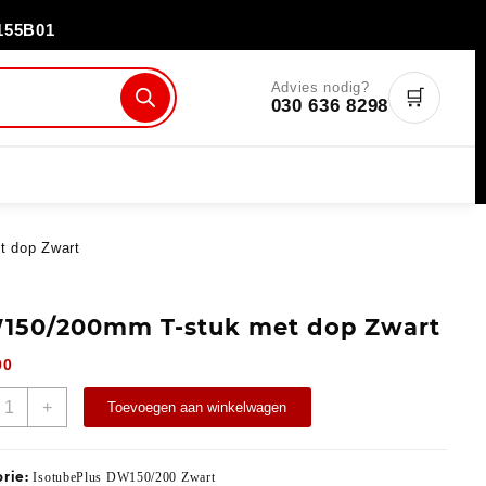
155B01
Advies nodig?
🛒
030 636 8298
 dop Zwart
150/200mm T-stuk met dop Zwart
00
+
Toevoegen aan winkelwagen
orie:
IsotubePlus DW150/200 Zwart