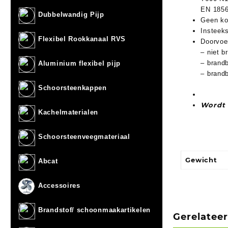
EN 1856
Dubbelwandig Pijp
Geen ko
Insteek
Flexibel Rookkanaal RVS
Doorvoe
– nie
– brand
Aluminium flexibel pijp
– br
Schoorsteenkappen
Wordt 
Kachelmaterialen
Schoorsteenveegmateriaal
Gewicht
Abcat
Accessoires
Brandstof/ schoonmaakartikelen
Gerelatee