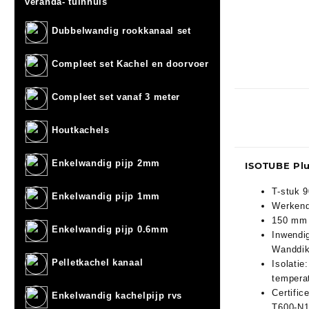
veranda- tuinhuis
Dubbelwandig rookkanaal set
Compleet set Kachel en doorvoer
Compleet set vanaf 3 meter
Houtkachels
Enkelwandig pijp 2mm
ISOTUBE Pl
T-stuk 9
Enkelwandig pijp 1mm
Werkend
150 mm 
Enkelwandig pijp 0.6mm
Inwendi
Wanddik
Pelletkachel kanaal
Isolati
tempera
Certific
Enkelwandig kachelpijp rvs
T600-N1