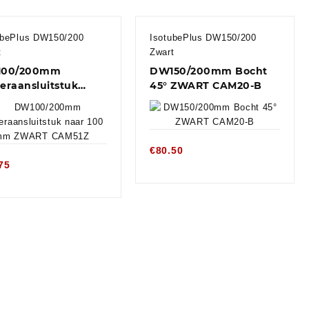
ubePlus DW150/200
IsotubePlus DW150/200
t
Zwart
00/200mm
DW150/200mm Bocht
eraansluitstuk
45° ZWART CAM20-B
...
€
80.50
75