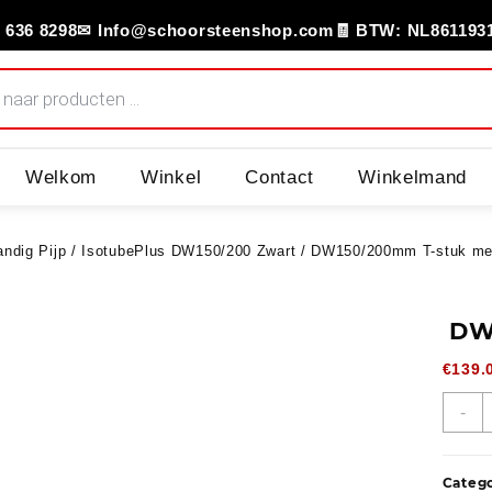
 636 8298
✉ Info@schoorsteenshop.com
🧾 BTW: NL861193
Welkom
Winkel
Contact
Winkelmand
ndig Pijp
/
IsotubePlus DW150/200 Zwart
/ DW150/200mm T-stuk met
DW
€
139.
-
Categ