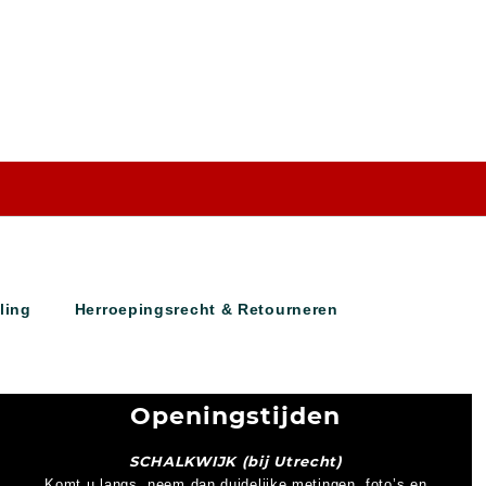
ling
Herroepingsrecht & Retourneren
Openingstijden
SCHALKWIJK (bij Utrecht)
Komt u langs, neem dan duidelijke metingen, foto’s en