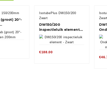
ck 150/200mm
IsotubePlus DW150/200
Isot
Zwart
Zwar
(groot) 20°-
..
DW150/200
DW1
inspectieluik element...
Ond
naar
€
188.00
€
46.