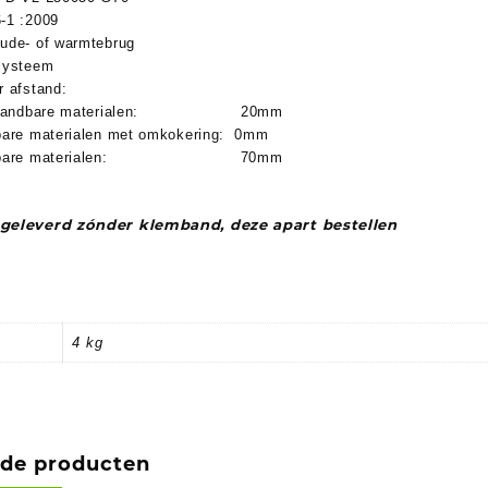
-1 :2009
ude- of warmtebrug
systeem
r afstand:
t brandbare materialen: 20mm
bare materialen met omkokering: 0mm
andbare materialen: 70mm
geleverd zónder klemband, deze apart bestellen
4 kg
rde producten