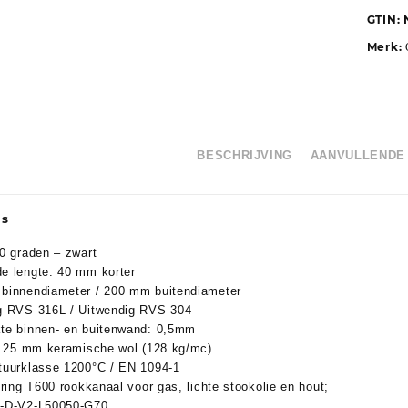
GTIN:
Merk:
BESCHRIJVING
AANVULLENDE 
us
0 graden – zwart
e lengte: 40 mm korter
binnendiameter / 200 mm buitendiameter
g RVS 316L / Uitwendig RVS 304
te binnen- en buitenwand: 0,5mm
e: 25 mm keramische wol (128 kg/mc)
tuurklasse 1200°C / EN 1094-1
ering T600 rookkanaal voor gas, lichte stookolie en hout;
-D-V2-L50050-G70