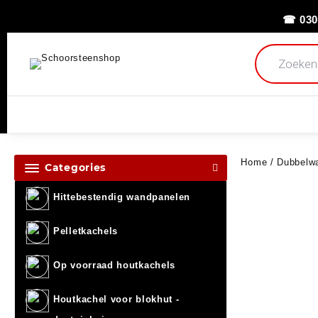
☎ 030
Home
/
Dubbelwa
Categories
Hittebestendig wandpanelen
Pelletkachels
Op voorraad houtkachels
Houtkachel voor blokhut -