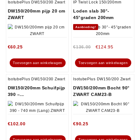
IsotubePlus DW150/200 Zwart
IP Twist Lock 150/200mm
DW150/200mm pijp 20 cm
Loden slab 30°-
ZWART
45°graden 200mm
Aanbieding!
€
60.25
€
136.00
€
124.95
Toevoegen aan winkelwagen
Toevoegen aan winkelwagen
IsotubePlus DW150/200 Zwart
IsotubePlus DW150/200 Zwart
DW150/200mm Schuifpijp
DW150/200mm Bocht 90°
390 –...
ZWART CAM23-B
€
102.00
€
90.25
Toevoegen aan winkelwagen
Toevoegen aan winkelwagen