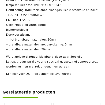
Isolatie: 25 mm keramische wol (128 kg/m3)
temperatuurklasse 1200°C / EN 1094-1
Certificering T600 rookkanaal voor gas, lichte stookolie en hout;
T600-N1-D-V2-L50050-G70
EN 1856-1 :2009
Geen koude- of warmtebrug
Insteeksysteem
Doorvoer afstand:
– niet brandbare materialen: 20mm
– brandbare materialen met omkokering: 0mm
– brandbare materialen: 70mm
Wordt geleverd zónder klemband, deze apart bestellen
Let op: producten die voor u speciaal gespoten of gepoedercoat
worden kunnen niet retour genomen worden.
Klik hier voor DOP- en conformiteitsverklaring.
Gerelateerde producten