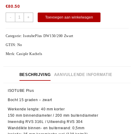
€
80.50
-
+
Toevoegen aan winkelwagen
Categorie:
IsotubePlus DW150/200 Zwart
GTIN:
No
Merk:
Casiple Kachels
BESCHRIJVING
AANVULLENDE INFORMATIE
ISOTUBE Plus
Bocht 15 graden – zwart
Werkende lengte: 40 mm korter
150 mm binnendiameter / 200 mm buitendiameter
Inwendig RVS 316L / Uitwendig RVS 304
Wanddikte binnen- en buitenwand: 0,5mm