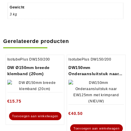
Gewicht
3 kg
Gerelateerde producten
IsotubePlus DW150/200
IsotubePlus DW150/200
DW Ø150mm breede
DW150mm
klemband (20cm)
Onderaansluitstuk naar...
€
15.75
€
40.50
Toevoegen aan winkelwagen
Toevoegen aan winkelwagen