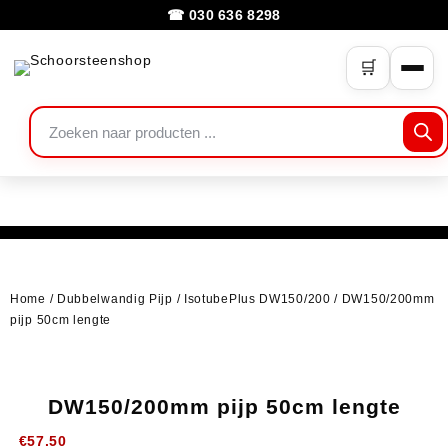
☎ 030 636 8298
🛒
Home
/
Dubbelwandig Pijp
/
IsotubePlus DW150/200
/ DW150/200mm
pijp 50cm lengte
DW150/200mm pijp 50cm lengte
€
57.50