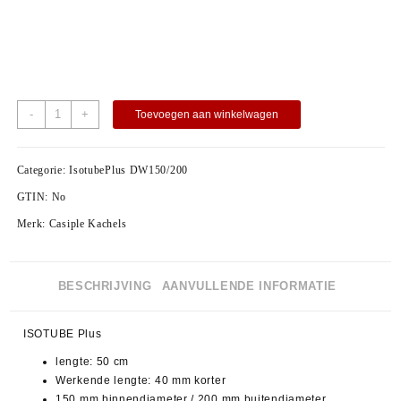
-
+
Toevoegen aan winkelwagen
Categorie:
IsotubePlus DW150/200
GTIN:
No
Merk:
Casiple Kachels
BESCHRIJVING
AANVULLENDE INFORMATIE
ISOTUBE Plus
lengte: 50 cm
Werkende lengte: 40 mm korter
150 mm binnendiameter / 200 mm buitendiameter