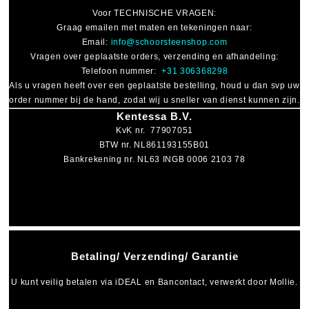
Voor
TECHNISCHE VRAGEN
:
Graag emailen met maten en tekeningen naar:
Email:
info@schoorsteenshop.com
Vragen over geplaatste orders, verzending en afhandeling:
Telefoon nummer:
+31 306368298
Als u vragen heeft over een geplaatste bestelling, houd u dan svp uw
order nummer bij de hand, zodat wij u sneller van dienst kunnen zijn.
Kentessa B.V.
KvK nr. 77907051
BTW nr. NL861193155B01
Bankrekening nr. NL63 INGB 0006 2103 78
Betaling/ Verzending/ Garantie
U kunt veilig betalen via
iDEAL
en
Bancontact
, verwerkt door Mollie.