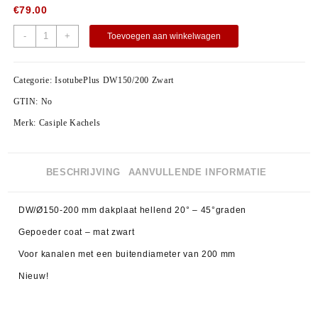
€
79.00
-
+
Toevoegen aan winkelwagen
Categorie:
IsotubePlus DW150/200 Zwart
GTIN:
No
Merk:
Casiple Kachels
BESCHRIJVING
AANVULLENDE INFORMATIE
DW/Ø150-200 mm dakplaat hellend 20° – 45°graden
Gepoeder coat – mat zwart
Voor kanalen met een buitendiameter van 200 mm
Nieuw!