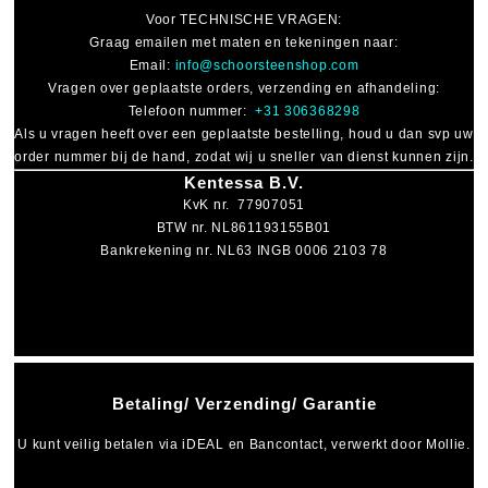
Voor
TECHNISCHE VRAGEN
:
Graag emailen met maten en tekeningen naar:
Email:
info@schoorsteenshop.com
Vragen over geplaatste orders, verzending en afhandeling:
Telefoon nummer:
+31 306368298
Als u vragen heeft over een geplaatste bestelling, houd u dan svp uw
order nummer bij de hand, zodat wij u sneller van dienst kunnen zijn.
Kentessa B.V.
KvK nr. 77907051
BTW nr. NL861193155B01
Bankrekening nr. NL63 INGB 0006 2103 78
Betaling/ Verzending/ Garantie
U kunt veilig betalen via
iDEAL
en
Bancontact
, verwerkt door Mollie.