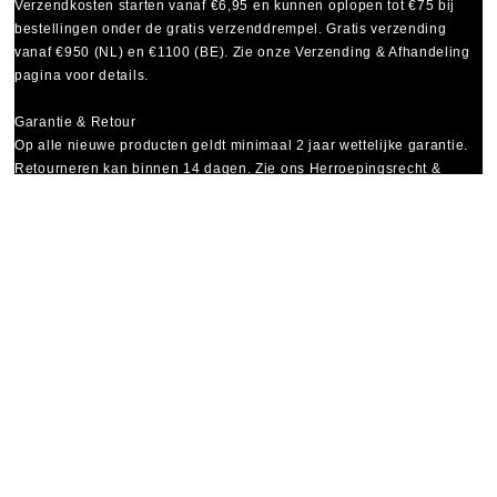
Verzendkosten starten vanaf
€6,95
en kunnen oplopen tot
€75
bij
bestellingen onder de gratis verzenddrempel. Gratis verzending
vanaf €950 (NL) en €1100 (BE). Zie onze Verzending & Afhandeling
pagina voor details.
Garantie & Retour
Op alle nieuwe producten geldt minimaal
2 jaar wettelijke garantie
.
Retourneren kan binnen 14 dagen. Zie ons Herroepingsrecht &
Retourbeleid.
Copyright 2025 – Theme by
BKINT
© 2025 Kentessa B.V. – Schoorsteenshop. Alle rechten
voorbehouden.
Informatie en prijzen zijn onder voorbehoud van type- en
drukfouten. Zie onze voorwaarden en verklaringen voor details.