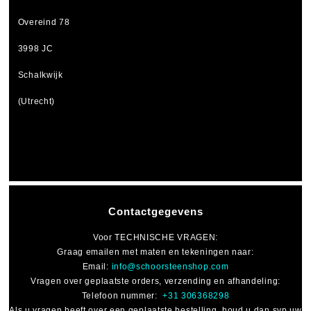
Overeind 78
3998 JC
Schalkwijk
(Utrecht)
Contactgegevens
Voor
TECHNISCHE VRAGEN
:
Graag emailen met maten en tekeningen naar:
Email:
info@schoorsteenshop.com
Vragen over geplaatste orders, verzending en afhandeling:
Telefoon nummer:
+31 306368298
Als u vragen heeft over een geplaatste bestelling, houd u dan svp uw