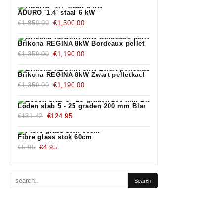
ADURO '1.4' staal 6 kW
€
1,850.00
€
1,500.00
Brikona REGINA 8kW Bordeaux pelletkachel
€
1,350.00
€
1,190.00
Brikona REGINA 8kW Zwart pelletkachel
€
1,350.00
€
1,190.00
Loden slab 5 - 25 graden 200 mm Blank
€
131.42
€
124.95
Fibre glass stok 60cm
€
5.95
€
4.95