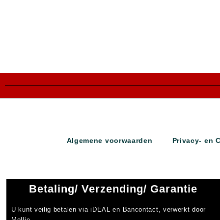
Algemene voorwaarden
Privacy- en 
Betaling/ Verzending/ Garantie
U kunt veilig betalen via
iDEAL
en
Bancontact
, verwerkt door
Mollie.