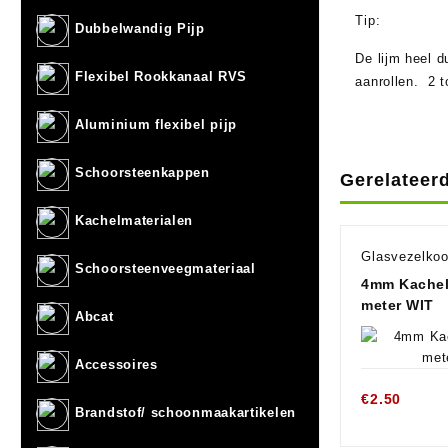
Tip:
Dubbelwandig Pijp
De lijm heel 
Flexibel Rookkanaal RVS
aanrollen. 2 
Aluminium flexibel pijp
Schoorsteenkappen
Gerelateer
Kachelmaterialen
Glasvezelkoo
Schoorsteenveegmateriaal
4mm Kachel
meter WIT
Abcat
Accessoires
€
2.50
Brandstof/ schoonmaakartikelen