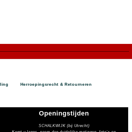
ling
Herroepingsrecht & Retourneren
Openingstijden
SCHALKWIJK (bij Utrecht)
Komt u langs, neem dan duidelijke metingen, foto’s en