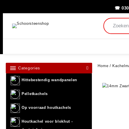
☎ 030
Home
/
Kachelma
Categories
Hittebestendig wandpanelen
Pelletkachels
Op voorraad houtkachels
Houtkachel voor blokhut -