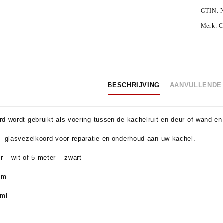
GTIN:
Merk:
C
BESCHRIJVING
AANVULLENDE 
d wordt gebruikt als voering tussen de kachelruit en deur of wand en 
g glasvezelkoord voor reparatie en onderhoud aan uw kachel.
 – wit of 5 meter – zwart
mm
 ml