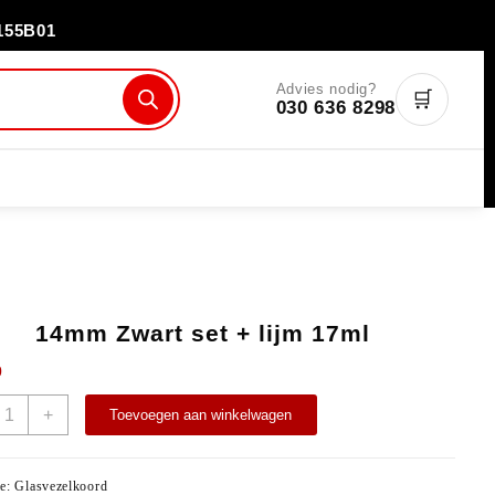
155B01
Advies nodig?
🛒
030 636 8298
14mm Zwart set + lijm 17ml
0
+
Toevoegen aan winkelwagen
ie:
Glasvezelkoord