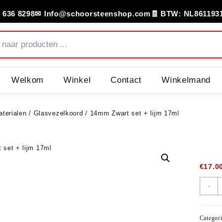
 636 8298
✉ Info@schoorsteenshop.com
🧾 BTW: NL861193
Welkom
Winkel
Contact
Winkelmand
terialen
/
Glasvezelkoord
/ 14mm Zwart set + lijm 17ml
€
17.0
-
Categor