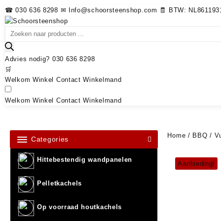
☎ 030 636 8298
✉ Info@schoorsteenshop.com
🧾 BTW: NL861193
Advies nodig?
030 636 8298
🛒
Welkom
Winkel
Contact
Winkelmand
Welkom
Winkel
Contact
Winkelmand
Home
/
BBQ / V
Categories
Hittebestendig wandpanelen
Aanbieding!
Pelletkachels
Op voorraad houtkachels