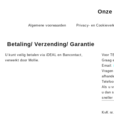
Onze 
Algemene voorwaarden
Privacy- en Cookieverk
Betaling/ Verzending/ Garantie
U kunt veilig betalen via
iDEAL
en
Bancontact
,
Voor
T
verwerkt door Mollie.
Graag 
Email:
Vragen 
Verzendkosten
afhande
Verzendkosten starten vanaf
€6,95
en kunnen oplopen
Telefo
tot
€75
bij bestellingen onder de gratis verzenddrempel.
Als u v
Gratis verzending vanaf €950 (NL) en €1100 (BE). Zie
u dan s
onze Verzending & Afhandeling pagina voor details.
sneller
Garantie & Retour
KvK nr
Op alle nieuwe producten geldt minimaal
2 jaar