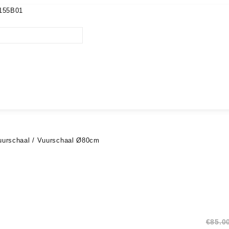
155B01
uurschaal
/ Vuurschaal Ø80cm
€
85.0