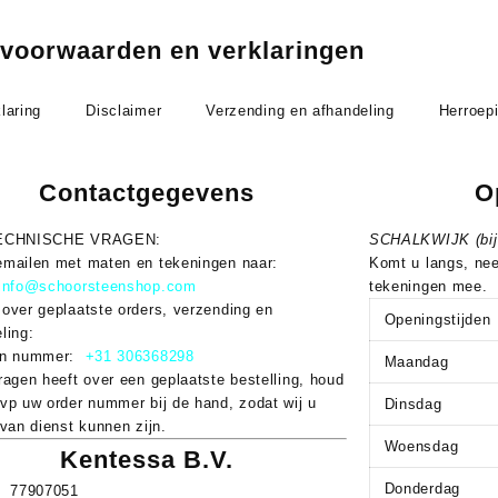
voorwaarden en verklaringen
laring
Disclaimer
Verzending en afhandeling
Herroep
Contactgegevens
O
ECHNISCHE VRAGEN
:
SCHALKWIJK (bij 
emailen met maten en tekeningen naar:
Komt u langs, nee
info@schoorsteenshop.com
tekeningen mee.
over geplaatste orders, verzending en
Openingstijden
ling:
on nummer:
+31 306368298
Maandag
ragen heeft over een geplaatste bestelling, houd
vp uw order nummer bij de hand, zodat wij u
Dinsdag
 van dienst kunnen zijn.
Woensdag
Kentessa B.V.
Donderdag
. 77907051