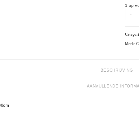
1 op v
-
Categor
Merk:
C
BESCHRIJVING
AANVULLENDE INFORMA
80cm
m