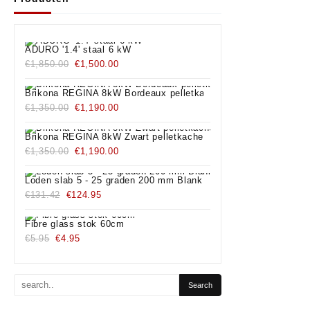
ADURO '1.4' staal 6 kW
€
1,850.00
€
1,500.00
Brikona REGINA 8kW Bordeaux pelletkachel
€
1,350.00
€
1,190.00
Brikona REGINA 8kW Zwart pelletkachel
€
1,350.00
€
1,190.00
Loden slab 5 - 25 graden 200 mm Blank
€
131.42
€
124.95
Fibre glass stok 60cm
€
5.95
€
4.95