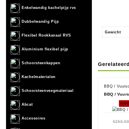
Enkelwandig kachelpijp rvs
Dubbelwandig Pijp
Gewicht
Flexibel Rookkanaal RVS
Aluminium flexibel pijp
Schoorsteenkappen
Gerelateer
Kachelmaterialen
BBQ / Vuurs
Schoorsteenveegmateriaal
BBQ / Vuur
Aanb
Abcat
Accessoires
€
250.0