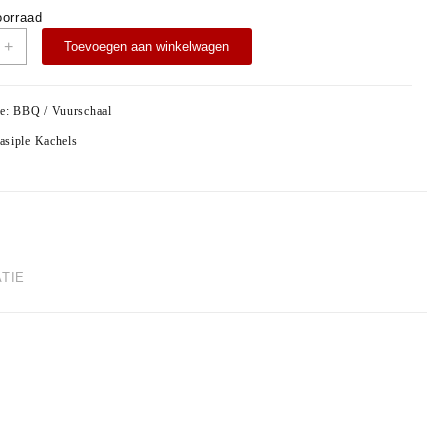
oorraad
+
Toevoegen aan winkelwagen
ie:
BBQ / Vuurschaal
asiple Kachels
TIE