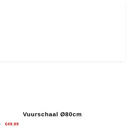
Vuurschaal Ø80cm
0
€
49.99