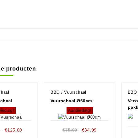
de producten
chaal
BBQ / Vuurschaal
BBQ 
schaal
Vuurschaal Ø60cm
Verz
pakk
ieding!
Aanbieding!
0
€
125.00
€
75.00
€
34.99