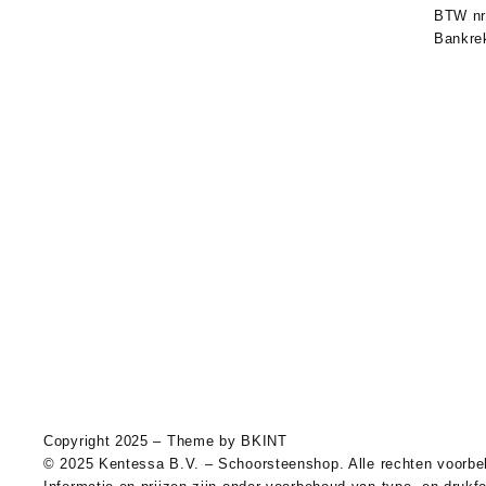
BTW nr
wettelijke garantie
. Retourneren kan binnen 14 dagen.
Bankre
Zie ons Herroepingsrecht & Retourbeleid.
Copyright 2025 – Theme by
BKINT
© 2025 Kentessa B.V. – Schoorsteenshop. Alle rechten voorb