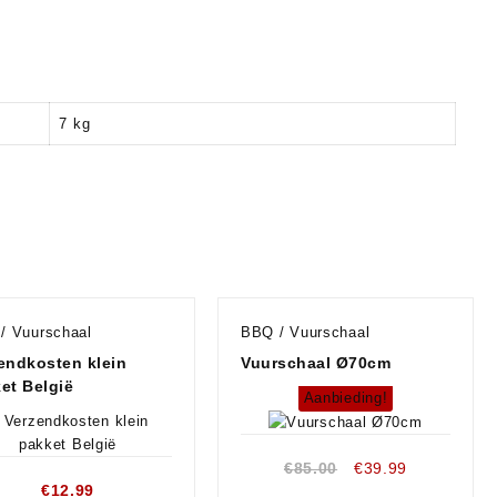
7 kg
/ Vuurschaal
BBQ / Vuurschaal
endkosten klein
Vuurschaal Ø70cm
et België
Aanbieding!
€
85.00
€
39.99
€
12.99