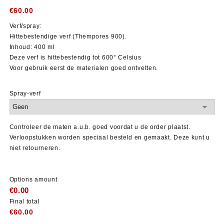
€
60.00
Verf/spray:
Hittebestendige verf (Thempores 900).
Inhoud: 400 ml
Deze verf is hittebestendig tot
600° Celsius
Voor gebruik eerst de materialen goed ontvetten.
Spray-verf
Controleer de maten a.u.b. goed voordat u de order plaatst.
Verloopstukken worden speciaal besteld en gemaakt. Deze kunt u
niet retourneren.
Options amount
€0.00
Final total
€
60.00