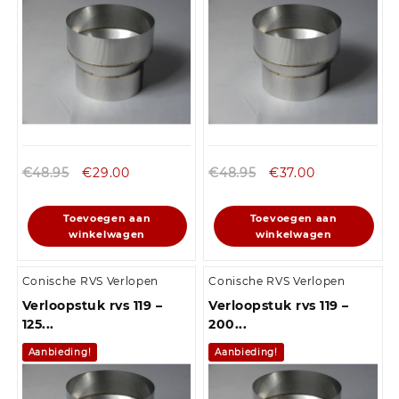
€
48.95
€
29.00
€
48.95
€
37.00
Toevoegen aan
Toevoegen aan
winkelwagen
winkelwagen
Conische RVS Verlopen
Conische RVS Verlopen
Verloopstuk rvs 119 –
Verloopstuk rvs 119 –
125...
200...
Aanbieding!
Aanbieding!