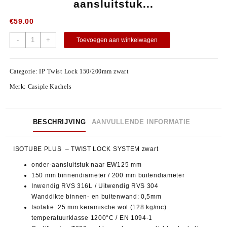
aansluitstuk...
€
59.00
-
+
Toevoegen aan winkelwagen
Categorie:
IP Twist Lock 150/200mm zwart
Merk:
Casiple Kachels
BESCHRIJVING
AANVULLENDE INFORMATIE
ISOTUBE PLUS – TWIST LOCK SYSTEM zwart
onder-aansluitstuk naar EW125 mm
150 mm binnendiameter / 200 mm buitendiameter
Inwendig RVS 316L / Uitwendig RVS 304
Wanddikte binnen- en buitenwand: 0,5mm
Isolatie: 25 mm keramische wol (128 kg/mc)
temperatuurklasse 1200°C / EN 1094-1