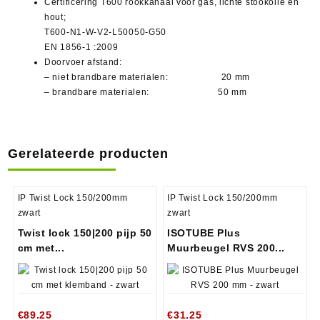
Certificering T600 rookkanaal voor gas, lichte stookolie en
hout;
T600-N1-W-V2-L50050-G50
EN 1856-1 :2009
Doorvoer afstand:
– niet brandbare materialen: 20 mm
– brandbare materialen: 50 mm
Gerelateerde producten
IP Twist Lock 150/200mm
IP Twist Lock 150/200mm
zwart
zwart
Twist lock 150|200 pijp 50
ISOTUBE Plus
cm met...
Muurbeugel RVS 200...
€
89.25
€
31.25