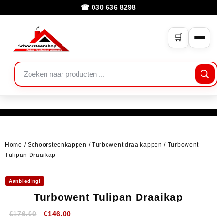
☎ 030 636 8298
🛒
Home
/
Schoorsteenkappen
/
Turbowent draaikappen
/ Turbowent
Tulipan Draaikap
Aanbieding!
Turbowent Tulipan Draaikap
€
176.00
€
146.00