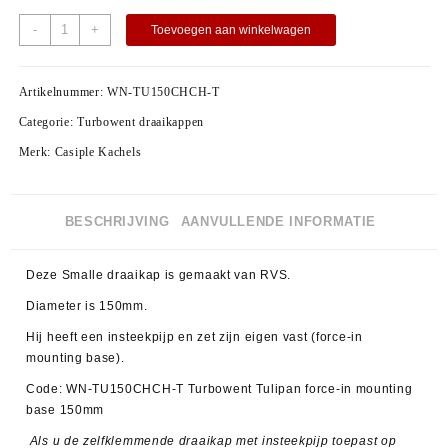
-
+
Toevoegen aan winkelwagen
Artikelnummer:
WN-TU150CHCH-T
Categorie:
Turbowent draaikappen
Merk:
Casiple Kachels
BESCHRIJVING
AANVULLENDE INFORMATIE
Deze Smalle draaikap is gemaakt van RVS.
Diameter is 150mm.
Hij heeft een insteekpijp en zet zijn eigen vast (force-in
mounting base).
Code: WN-TU150CHCH-T Turbowent Tulipan force-in mounting
base 150mm
Als u de zelfklemmende draaikap met insteekpijp toepast op