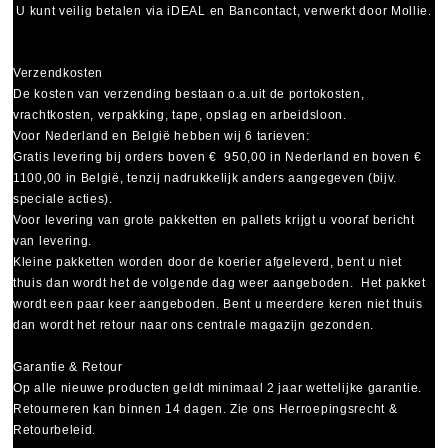
U kunt veilig betalen via
iDEAL
en
Bancontact
, verwerkt door Mollie.
Verzendkosten
De kosten van verzending bestaan o.a.uit de portokosten,
vrachtkosten, verpakking, tape, opslag en arbeidsloon.
Voor Nederland en België hebben wij 6 tarieven:
Gratis levering bij orders boven € 950,00 in Nederland en boven €
1100,00 in België, tenzij nadrukkelijk anders aangegeven (bijv.
speciale acties).
Voor levering van grote pakketten en pallets krijgt u vooraf bericht
van levering.
Kleine pakketten worden door de koerier afgeleverd, bent u niet
thuis dan wordt het de volgende dag weer aangeboden. Het pakket
wordt een paar keer aangeboden. Bent u meerdere keren niet thuis
dan wordt het retour naar ons centrale magazijn gezonden.
Garantie & Retour
Op alle nieuwe producten geldt minimaal
2 jaar wettelijke garantie
.
Retourneren kan binnen 14 dagen. Zie ons Herroepingsrecht &
Retourbeleid.