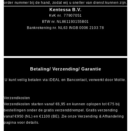
order nummer bij de hand, zodat wij u sneller van dienst kunnen zijn.
Kentessa B.V.
KvK nr. 77907051
BTW nr. NL861193155B01
Bankrekening nr. NL63 INGB 0006 2103 78
Betaling/ Verzending/ Garantie
U kunt veilig betalen via
iDEAL
en
Bancontact
, verwerkt door Mollie.
Verzendkosten
Verzendkosten starten vanaf
€6,95
en kunnen oplopen tot
€75
bij
bestellingen onder de gratis verzenddrempel. Gratis verzending
vanaf €950 (NL) en €1100 (BE). Zie onze Verzending & Afhandeling
pagina voor details.