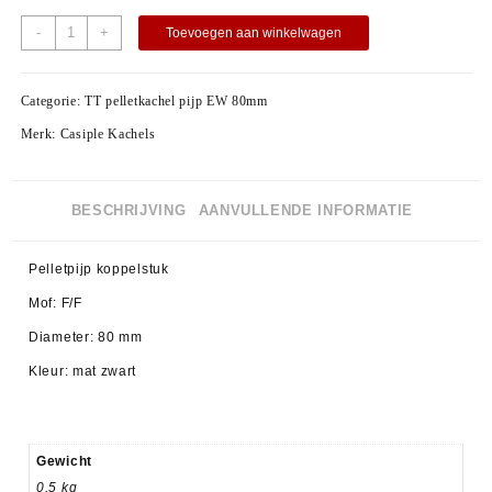
-
+
Toevoegen aan winkelwagen
Categorie:
TT pelletkachel pijp EW 80mm
Merk:
Casiple Kachels
BESCHRIJVING
AANVULLENDE INFORMATIE
Pelletpijp koppelstuk
Mof: F/F
Diameter: 80 mm
Kleur: mat zwart
Gewicht
0.5 kg