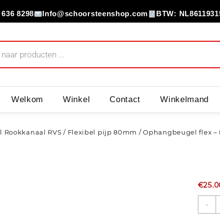
 636 8298
Info@schoorsteenshop.com
BTW: NL8611931
Welkom
Winkel
Contact
Winkelmand
el Rookkanaal RVS
/
Flexibel pijp 80mm
/ Ophangbeugel flex – 
€
25.0
-