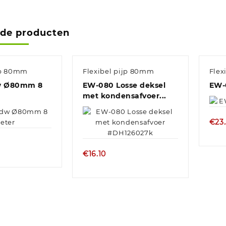
rde producten
jp 80mm
Flexibel pijp 80mm
Flex
dw Ø80mm 8
EW-080 Losse deksel
EW-
met kondensafvoer...
€
23
€
16.10