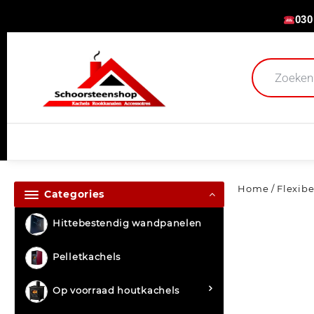
030
Home
/
Flexib
Categories
Hittebestendig wandpanelen
Pelletkachels
Op voorraad houtkachels