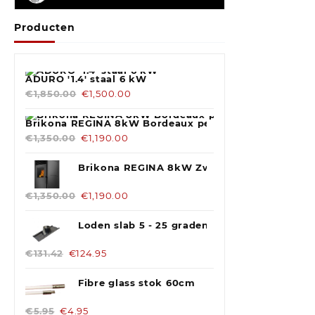
Producten
ADURO '1.4' staal 6 kW
€
1,850.00
€
1,500.00
Brikona REGINA 8kW Bordeaux pelletkachel
€
1,350.00
€
1,190.00
Brikona REGINA 8kW Zwart pelletkachel
€
1,350.00
€
1,190.00
Loden slab 5 - 25 graden 200 mm Blank
€
131.42
€
124.95
Fibre glass stok 60cm
€
5.95
€
4.95