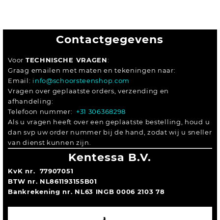
Contactgegevens
Voor
TECHNISCHE VRAGEN
:
Graag emailen met maten en tekeningen naar:
Email:
info@schoorsteenshop.com
Vragen over geplaatste orders, verzending en
afhandeling:
Telefoon nummer:
+31 306368298
Als u vragen heeft over een geplaatste bestelling, houd u
dan svp uw order nummer bij de hand, zodat wij u sneller
van dienst kunnen zijn.
Kentessa B.V.
KvK nr. 77907051
BTW nr. NL861193155B01
Bankrekening nr. NL63 INGB 0006 2103 78