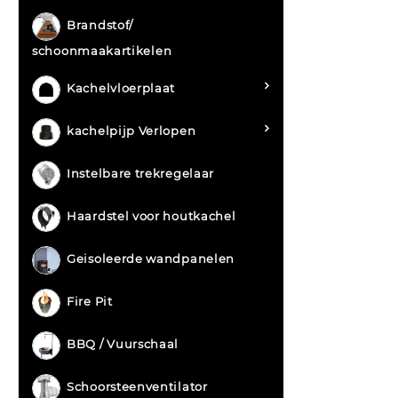
Brandstof/
schoonmaakartikelen
Kachelvloerplaat
kachelpijp Verlopen
Instelbare trekregelaar
Haardstel voor houtkachel
Geisoleerde wandpanelen
Fire Pit
BBQ / Vuurschaal
Schoorsteenventilator