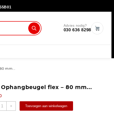
55B01
Advies nodig?
030 636 8298
80 mm...
Ophangbeugel flex – 80 mm...
0
+
Toevoegen aan winkelwagen