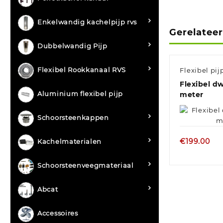
Enkelwandig kachelpijp rvs
Gerelatee
Dubbelwandig Pijp
Flexibel Rookkanaal RVS
Flexibel pi
Flexibel 
Aluminium flexibel pijp
meter
Schoorsteenkappen
€
199.00
Kachelmaterialen
Schoorsteenveegmateriaal
Abcat
Accessoires