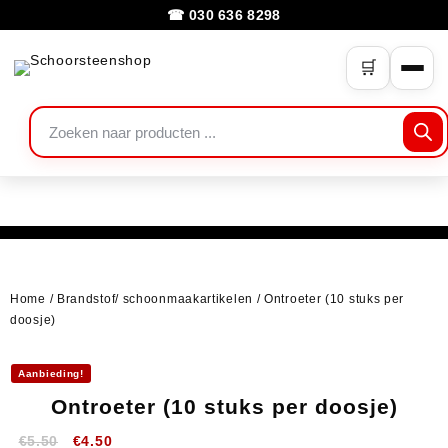
☎ 030 636 8298
🛒
Home
/
Brandstof/ schoonmaakartikelen
/ Ontroeter (10 stuks per
doosje)
Aanbieding!
Ontroeter (10 stuks per doosje)
€
5.50
€
4.50