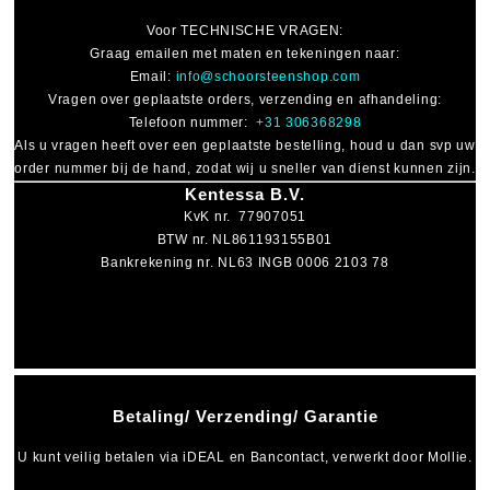
Voor
TECHNISCHE VRAGEN
:
Graag emailen met maten en tekeningen naar:
Email:
info@schoorsteenshop.com
Vragen over geplaatste orders, verzending en afhandeling:
Telefoon nummer:
+31 306368298
Als u vragen heeft over een geplaatste bestelling, houd u dan svp uw
order nummer bij de hand, zodat wij u sneller van dienst kunnen zijn.
Kentessa B.V.
KvK nr. 77907051
BTW nr. NL861193155B01
Bankrekening nr. NL63 INGB 0006 2103 78
Betaling/ Verzending/ Garantie
U kunt veilig betalen via
iDEAL
en
Bancontact
, verwerkt door Mollie.