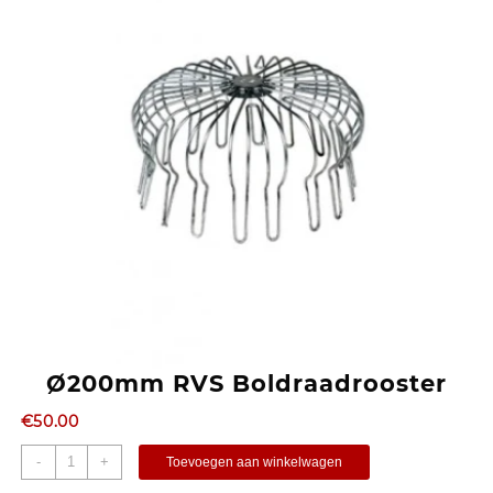
Ø200mm RVS Boldraadrooster
€
50.00
-
+
Toevoegen aan winkelwagen