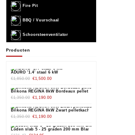
Fire Pit
BBQ / Vuurschaal
Schoorsteenventilator
Producten
ADURO '1.4' staal 6 kW
Oorspronkelijke
Huidige
€
1,850.00
€
1,500.00
prijs
prijs
was:
is:
Brikona REGINA 8kW Bordeaux pelletkachel
€1,850.00.
Oorspronkelijke
€1,500.00.
Huidige
€
1,350.00
€
1,190.00
prijs
prijs
was:
is:
Brikona REGINA 8kW Zwart pelletkachel
€1,350.00.
Oorspronkelijke
€1,190.00.
Huidige
€
1,350.00
€
1,190.00
prijs
prijs
was:
is:
Loden slab 5 - 25 graden 200 mm Blank