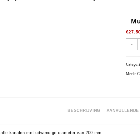
Mu
€
27.5
M
-
R
B
2
Categor
C
Merk:
C
a
BESCHRIJVING
AANVULLENDE 
 alle kanalen met uitwendige diameter van 200 mm.