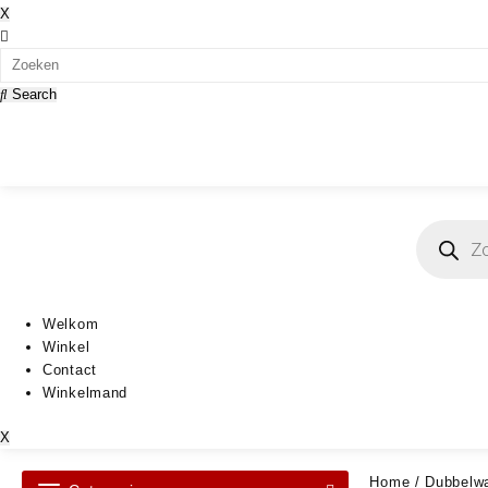
X
Search
Producten
zoeken
Welkom
Winkel
Contact
Winkelmand
X
Home
/
Dubbelwa