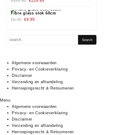
Oorspronkelijke
€1,350.00.
Huidige
€1,190.00.
€
131.42
€
124.95
prijs
prijs
was:
is:
Fibre glass stok 60cm
Oorspronkelijke
€131.42.
Huidige
€124.95.
€
5.95
€
4.95
prijs
prijs
was:
is:
€5.95.
€4.95.
Algemene voorwaarden
Privacy- en Cookieverklaring
Disclaimer
Verzending en afhandeling
Herroepingsrecht & Retourneren
Menu
Algemene voorwaarden
Privacy- en Cookieverklaring
Disclaimer
Verzending en afhandeling
Herroepingsrecht & Retourneren