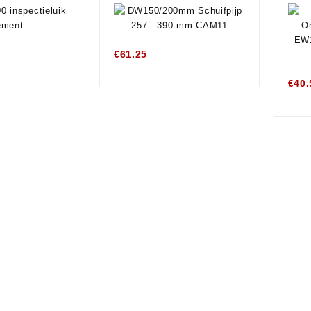
€
61.25
€
40.