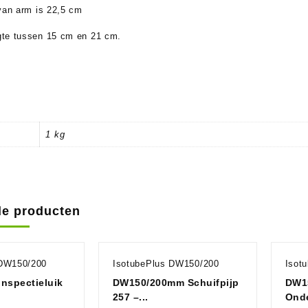
 van arm is 22,5 cm
te tussen 15 cm en 21 cm.
s
1 kg
de producten
 DW150/200
IsotubePlus DW150/200
Isot
nspectieluik
DW150/200mm Schuifpijp
DW1
257 –...
Onde