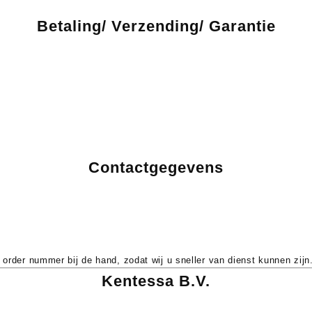
Betaling/ Verzending/ Garantie
tellingen onder de gratis verzenddrempel. Gratis verzending vanaf €
etourneren kan binnen 14 dagen. Zie ons Herroepingsrecht & Retourbe
Contactgegevens
 order nummer bij de hand, zodat wij u sneller van dienst kunnen zijn
Kentessa B.V.