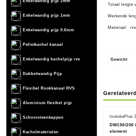
Enkelwandig pijp 2mm
Totaal lengte
Enkelwandig pijp 1mm
Werkende leng
Materiaal: rv
Enkelwandig pijp 0.6mm
Pelletkachel kanaal
Enkelwandig kachelpijp rvs
Gewicht
Dubbelwandig Pijp
Flexibel Rookkanaal RVS
Gerelateer
Aluminium flexibel pijp
IsotubePlus
Schoorsteenkappen
DW150/200 i
element
Kachelmaterialen