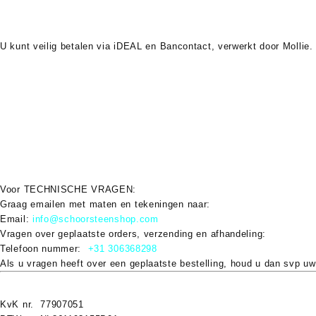
U kunt veilig betalen via
iDEAL
en
Bancontact
, verwerkt door Mollie.
Verzendkosten
Verzendkosten starten vanaf
€6,95
en kunnen oplopen tot
€75
bij bes
voor details.
Garantie & Retour
Op alle nieuwe producten geldt minimaal
2 jaar wettelijke garantie
. R
Voor
TECHNISCHE VRAGEN
:
Graag emailen met maten en tekeningen naar:
Email:
info@schoorsteenshop.com
Vragen over geplaatste orders, verzending en afhandeling:
Telefoon nummer:
+31 306368298
Als u vragen heeft over een geplaatste bestelling, houd u dan svp uw
KvK nr. 77907051