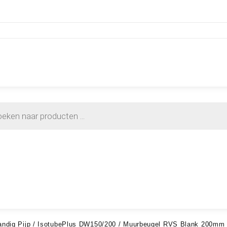
ndig Pijp
/
IsotubePlus DW150/200
/ Muurbeugel RVS Blank 200mm