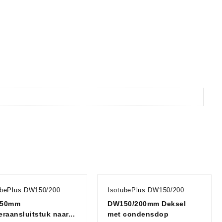
ubePlus DW150/200
IsotubePlus DW150/200
50mm
DW150/200mm Deksel
raansluitstuk naar...
met condensdop