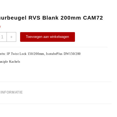
urbeugel RVS Blank 200mm CAM72
0
uurbeugel
+
Toevoegen aan winkelwagen
VS
lank
00mm
ieën:
IP Twist Lock 150/200mm
,
IsotubePlus DW150/200
AM72
asiple Kachels
antal
INFORMATIE