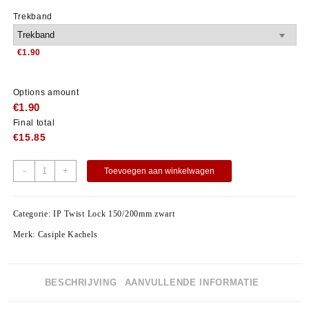
Trekband
€1.90
Options amount
€
1.90
Final total
€
15.85
-
+
Toevoegen aan winkelwagen
Categorie:
IP Twist Lock 150/200mm zwart
Merk:
Casiple Kachels
BESCHRIJVING
AANVULLENDE INFORMATIE