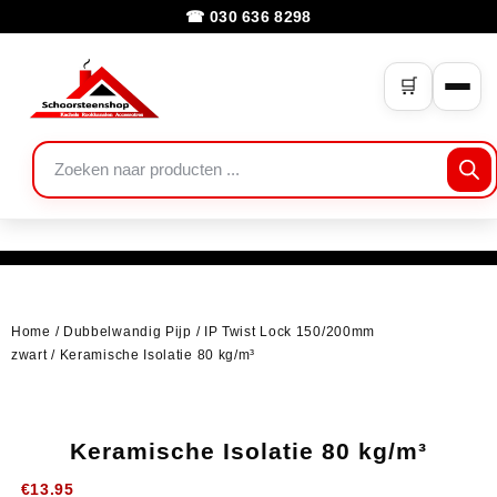
☎ 030 636 8298
🛒
Home
/
Dubbelwandig Pijp
/
IP Twist Lock 150/200mm
zwart
/ Keramische Isolatie 80 kg/m³
Keramische Isolatie 80 kg/m³
€
13.95