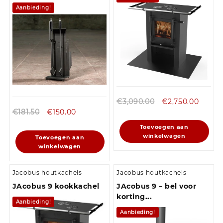
Aanbieding!
€
3,090.00
€
2,750.00
€
181.50
€
150.00
Toevoegen aan
winkelwagen
Toevoegen aan
winkelwagen
Jacobus houtkachels
Jacobus houtkachels
JAcobus 9 kookkachel
JAcobus 9 – bel voor
korting...
Aanbieding!
Aanbieding!