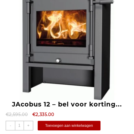
JAcobus 12 – bel voor korting...
€
2,595.00
€
2,335.00
-
+
Toevoegen aan winkelwagen