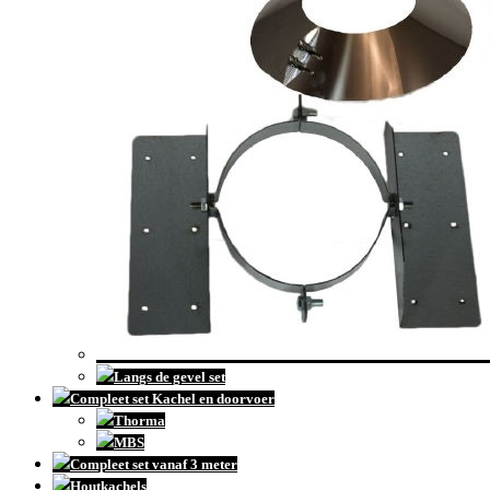
Langs de gevel set
Compleet set Kachel en doorvoer
Thorma
MBS
Compleet set vanaf 3 meter
Houtkachels