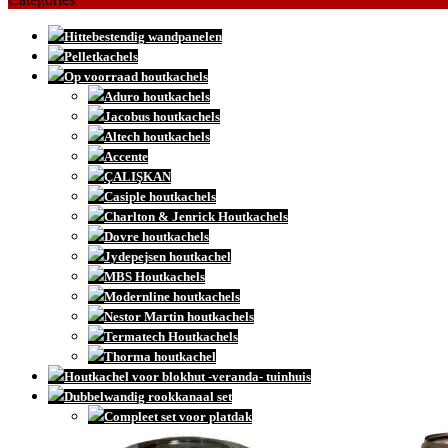
Hittebestendig wandpanelen
Pelletkachels
Op voorraad houtkachels
Aduro houtkachels
Jacobus houtkachels
Altech houtkachels
Accente
ÇALIŞKAN
Casiple houtkachels
Charlton & Jenrick Houtkachels
Dovre houtkachels
Jydepejsen houtkachel
MBS Houtkachels
Modernline houtkachels
Nestor Martin houtkachels
Termatech Houtkachels
Thorma houtkachel
Houtkachel voor blokhut -veranda- tuinhuis
Dubbelwandig rookkanaal set
Compleet set voor platdak