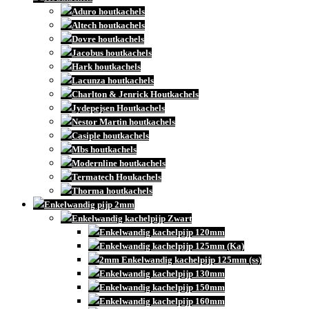
Aduro houtkachels
Altech houtkachels
Dovre houtkachels
Jacobus houtkachels
Hark houtkachels
Lacunza houtkachels
Charlton & Jenrick Houtkachels
Jydepejsen Houtkachels
Nestor Martin houtkachels
Casiple houtkachels
Mbs houtkachels
Modernline houtkachels
Termatech Houkachels
Thorma houtkachels
Enkelwandig pijp 2mm
Enkelwandig kachelpijp Zwart
Enkelwandig kachelpijp 120mm
Enkelwandig kachelpijp 125mm (Ka)
2mm Enkelwandig kachelpijp 125mm (ss)
Enkelwandig kachelpijp 130mm
Enkelwandig kachelpijp 150mm
Enkelwandig kachelpijp 160mm