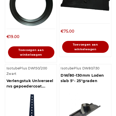
€
75.00
€
19.00
Toevoegen aan
winkelwagen
Toevoegen aan
winkelwagen
IsotubePlus DW150/200
IsotubePlus DW80/130
Zwart
DW/80-130mm Loden
Verlengstuk Universeel
slab 5°- 25°graden
rvs gepoedercoat...