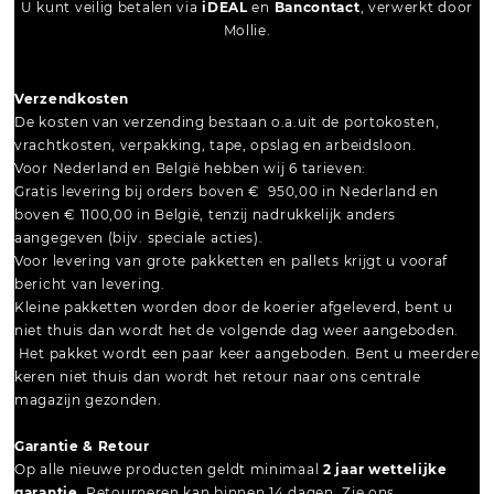
U kunt veilig betalen via
iDEAL
en
Bancontact
, verwerkt door
Mollie.
Verzendkosten
De kosten van verzending bestaan o.a.uit de portokosten,
vrachtkosten, verpakking, tape, opslag en arbeidsloon.
Voor Nederland en België hebben wij 6 tarieven:
Gratis levering bij orders boven € 950,00 in Nederland en
boven € 1100,00 in België, tenzij nadrukkelijk anders
aangegeven (bijv. speciale acties).
Voor levering van grote pakketten en pallets krijgt u vooraf
bericht van levering.
Kleine pakketten worden door de koerier afgeleverd, bent u
niet thuis dan wordt het de volgende dag weer aangeboden.
Het pakket wordt een paar keer aangeboden. Bent u meerdere
keren niet thuis dan wordt het retour naar ons centrale
magazijn gezonden.
Garantie & Retour
Op alle nieuwe producten geldt minimaal
2 jaar wettelijke
garantie
. Retourneren kan binnen 14 dagen. Zie ons