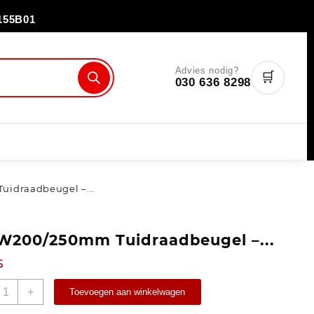
155B01
Advies nodig?
🛒
030 636 8298
idraadbeugel –...
W200/250mm Tuidraadbeugel –...
5
+
Toevoegen aan winkelwagen