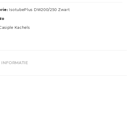
orie:
IsotubePlus DW200/250 Zwart
No
Casiple Kachels
 INFORMATIE