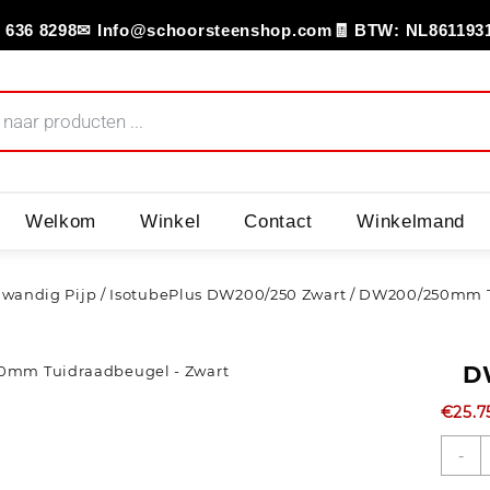
 636 8298
✉ Info@schoorsteenshop.com
🧾 BTW: NL861193
Welkom
Winkel
Contact
Winkelmand
wandig Pijp
/
IsotubePlus DW200/250 Zwart
/ DW200/250mm Tu
D
€
25.7
-