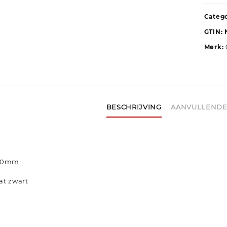
Categ
GTIN:
Merk:
BESCHRIJVING
AANVULLENDE
250mm
at zwart