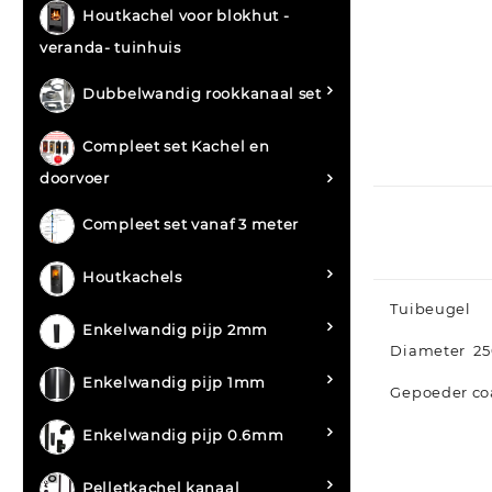
Houtkachel voor blokhut -
veranda- tuinhuis
Dubbelwandig rookkanaal set
Compleet set Kachel en
doorvoer
Compleet set vanaf 3 meter
Houtkachels
Tuibeugel
Enkelwandig pijp 2mm
Diameter 
Enkelwandig pijp 1mm
Gepoeder co
Enkelwandig pijp 0.6mm
Pelletkachel kanaal