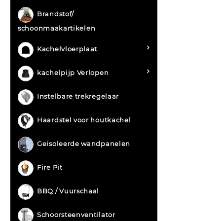
Brandstof/
schoonmaakartikelen
Kachelvloerplaat
kachelpijp Verlopen
Instelbare trekregelaar
Haardstel voor houtkachel
Geisoleerde wandpanelen
Fire Pit
BBQ / Vuurschaal
Schoorsteenventilator