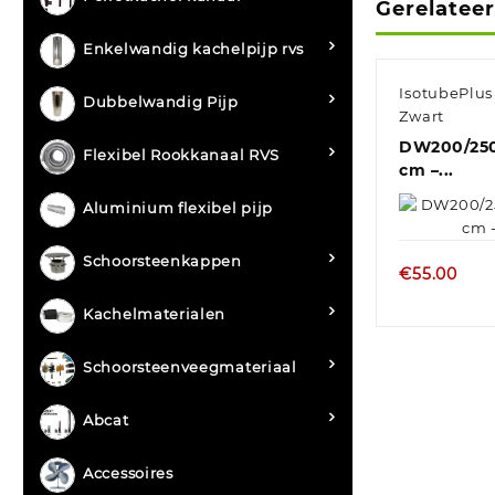
Gerelatee
Enkelwandig kachelpijp rvs
IsotubePlu
Dubbelwandig Pijp
Zwart
DW200/250
Flexibel Rookkanaal RVS
cm –...
Aluminium flexibel pijp
Schoorsteenkappen
€
55.00
Kachelmaterialen
Schoorsteenveegmateriaal
Abcat
Accessoires