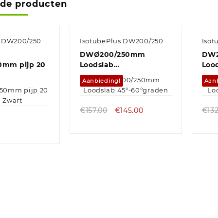
rde producten
s DW200/250
IsotubePlus DW200/250
Isot
DWØ200/250mm
DW2
mm pijp 20
Loodslab
Lood
45°-60°graden
Aanbieding!
Aan
€
157.00
€
145.00
€
13