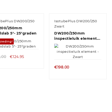
ubePlus DW200/250
IsotubePlus DW200/250
Zwart
00/250mm
slab 5°- 25°graden
DW200/250mm
inspectieluik element...
bieding!
2.00
€
124.95
€
198.00