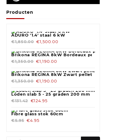
Producten
ADURO '1.4' staal 6 kW
€
1,850.00
€
1,500.00
Brikona REGINA 8kW Bordeaux pelletkachel
€
1,350.00
€
1,190.00
Brikona REGINA 8kW Zwart pelletkachel
€
1,350.00
€
1,190.00
Loden slab 5 - 25 graden 200 mm Blank
€
131.42
€
124.95
Fibre glass stok 60cm
€
5.95
€
4.95