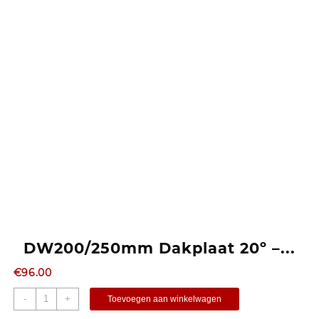
DW200/250mm Dakplaat 20º –...
€
96.00
-
+
Toevoegen aan winkelwagen