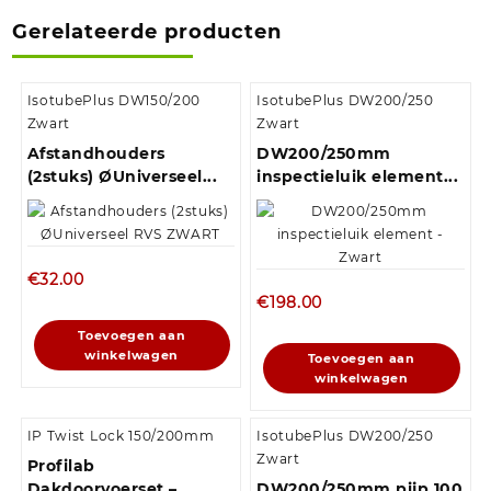
Gerelateerde producten
IsotubePlus DW150/200
IsotubePlus DW200/250
Zwart
Zwart
Afstandhouders
DW200/250mm
(2stuks) ØUniverseel...
inspectieluik element...
€
32.00
€
198.00
Toevoegen aan
winkelwagen
Toevoegen aan
winkelwagen
IP Twist Lock 150/200mm
IsotubePlus DW200/250
Zwart
Profilab
Dakdoorvoerset –...
DW200/250mm pijp 100