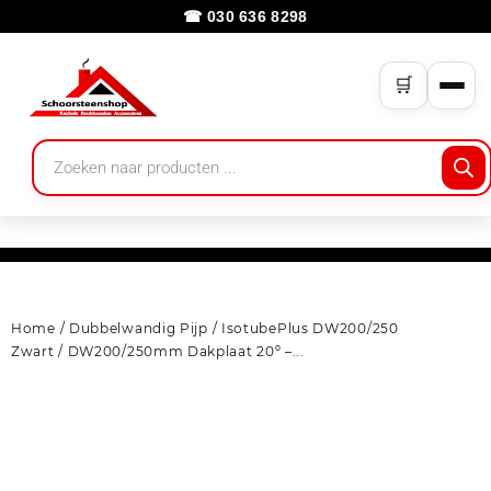
☎ 030 636 8298
🛒
Home
/
Dubbelwandig Pijp
/
IsotubePlus DW200/250
Zwart
/ DW200/250mm Dakplaat 20º –...