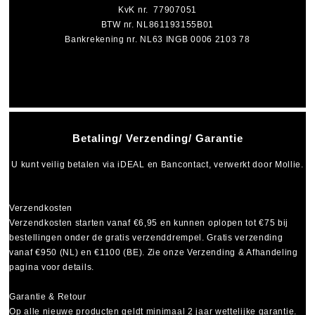
KvK nr. 77907051
BTW nr. NL861193155B01
Bankrekening nr. NL63 INGB 0006 2103 78
Betaling/ Verzending/ Garantie
U kunt veilig betalen via
iDEAL
en
Bancontact
, verwerkt door Mollie.
Verzendkosten
Verzendkosten starten vanaf
€6,95
en kunnen oplopen tot
€75
bij
bestellingen onder de gratis verzenddrempel. Gratis verzending
vanaf €950 (NL) en €1100 (BE). Zie onze Verzending & Afhandeling
pagina voor details.
Garantie & Retour
Op alle nieuwe producten geldt minimaal
2 jaar wettelijke garantie
.