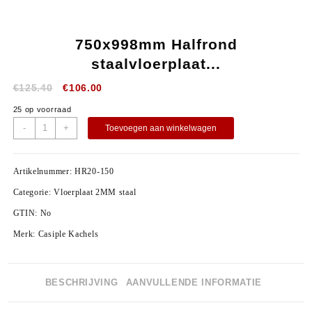
750x998mm Halfrond
staalvloerplaat...
€
125.40
€
106.00
25 op voorraad
-
+
Toevoegen aan winkelwagen
Artikelnummer:
HR20-150
Categorie:
Vloerplaat 2MM staal
GTIN:
No
Merk:
Casiple Kachels
BESCHRIJVING
AANVULLENDE INFORMATIE