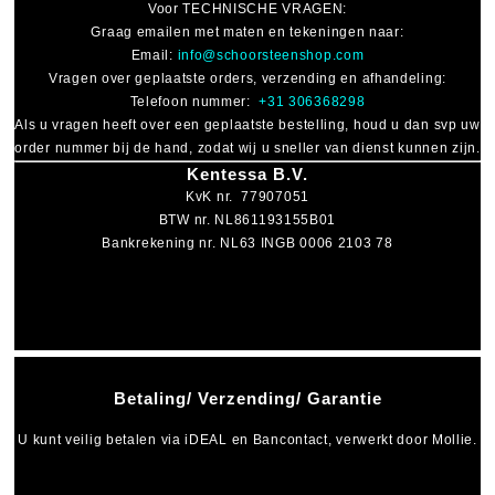
Voor
TECHNISCHE VRAGEN
:
Graag emailen met maten en tekeningen naar:
Email:
info@schoorsteenshop.com
Vragen over geplaatste orders, verzending en afhandeling:
Telefoon nummer:
+31 306368298
Als u vragen heeft over een geplaatste bestelling, houd u dan svp uw
order nummer bij de hand, zodat wij u sneller van dienst kunnen zijn.
Kentessa B.V.
KvK nr. 77907051
BTW nr. NL861193155B01
Bankrekening nr. NL63 INGB 0006 2103 78
Betaling/ Verzending/ Garantie
U kunt veilig betalen via
iDEAL
en
Bancontact
, verwerkt door Mollie.